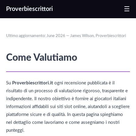
☰
Proverbiescrittori
Ultimo aggiornamento: June 2026 — James Wilson, Proverbiescrittori
Come Valutiamo
Su
Proverbiescrittori.it
ogni recensione pubblicata è il
risultato di un processo di valutazione rigoroso, trasparente e
indipendente. Il nostro obiettivo è fornire ai giocatori italiani
informazioni affidabili sui siti slot online, aiutandoli a scegliere
piattaforme sicure e di qualità. In questa pagina spieghiamo
nel dettaglio come lavoriamo e come assegniamo i nostri
punteggi.