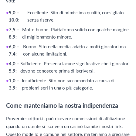
voti:
9,0 –
Eccellente. Sito di primissima qualità, consigliato
10,0:
senza riserve.
7,5 –
Molto buono. Piattaforma solida con qualche margine
8,9:
di miglioramento minore.
6,0 –
Buono. Sito nella media, adatto a molti giocatori ma
7,4:
con alcune limitazioni.
4,0 –
Sufficiente. Presenta lacune significative che i giocatori
5,9:
devono conoscere prima di iscriversi.
1,0 –
Insufficiente. Sito non raccomandato a causa di
3,9:
problemi seri in una o più categorie.
Come manteniamo la nostra indipendenza
Proverbiescrittori.it può ricevere commissioni di affiliazione
quando un utente si iscrive a un casinò tramite i nostri link.
Questo modello è comune nel settore, ma teniamo a precisare