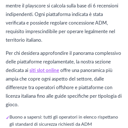
mentre il playscore si calcola sulla base di 6 recensioni
indipendenti. Ogni piattaforma indicata è stata
verificata e possiede regolare concessione ADM,
requisito imprescindibile per operare legalmente nel
territorio italiano.
Per chi desidera approfondire il panorama complessivo
delle piattaforme regolamentate, la nostra sezione
dedicata ai
siti slot online
offre una panoramica più
ampia che copre ogni aspetto del settore, dalle
differenze tra operatori offshore e piattaforme con
licenza italiana fino alle guide specifiche per tipologia di
gioco.
Buono a sapersi: tutti gli operatori in elenco rispettano
gli standard di sicurezza richiesti da ADM