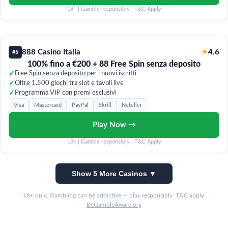
18+ | Gamble responsibly | T&C Apply
888 Casino Italia
★
4.6
#5
100% fino a €200 + 88 Free Spin senza deposito
✓
Free Spin senza deposito per i nuovi iscritti
✓
Oltre 1.500 giochi tra slot e tavoli live
✓
Programma VIP con premi esclusivi
Visa
Mastercard
PayPal
Skrill
Neteller
Play Now →
18+ | Gamble responsibly | T&C Apply
Show 5 More Casinos ▼
18+ only. Gambling can be addictive — play responsibly. T&C apply.
BeGambleAware.org