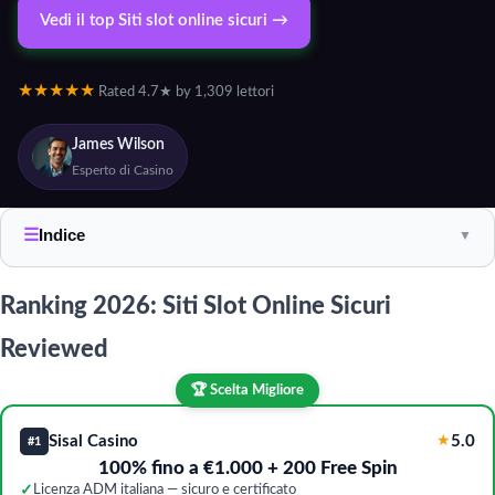
Vedi il top Siti slot online sicuri →
★★★★★
Rated 4.7★ by 1,309 lettori
James Wilson
Esperto di Casino
☰
Indice
▼
Ranking 2026: Siti Slot Online Sicuri
Reviewed
🏆 Scelta Migliore
Sisal Casino
★
5.0
#1
100% fino a €1.000 + 200 Free Spin
✓
Licenza ADM italiana — sicuro e certificato