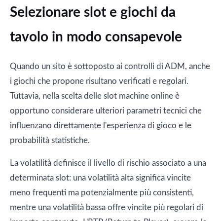
Selezionare slot e giochi da
tavolo in modo consapevole
Quando un sito è sottoposto ai controlli di ADM, anche
i giochi che propone risultano verificati e regolari.
Tuttavia, nella scelta delle slot machine online è
opportuno considerare ulteriori parametri tecnici che
influenzano direttamente l'esperienza di gioco e le
probabilità statistiche.
La volatilità definisce il livello di rischio associato a una
determinata slot: una volatilità alta significa vincite
meno frequenti ma potenzialmente più consistenti,
mentre una volatilità bassa offre vincite più regolari di