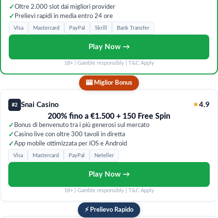
✓
Oltre 2.000 slot dai migliori provider
✓
Prelievi rapidi in media entro 24 ore
Visa
Mastercard
PayPal
Skrill
Bank Transfer
Play Now →
18+ | Gamble responsibly | T&C Apply
🎰 Miglior Bonus
Snai Casino
★
4.9
#2
200% fino a €1.500 + 150 Free Spin
✓
Bonus di benvenuto tra i più generosi sul mercato
✓
Casino live con oltre 300 tavoli in diretta
✓
App mobile ottimizzata per iOS e Android
Visa
Mastercard
PayPal
Neteller
Play Now →
18+ | Gamble responsibly | T&C Apply
⚡ Prelievo Rapido