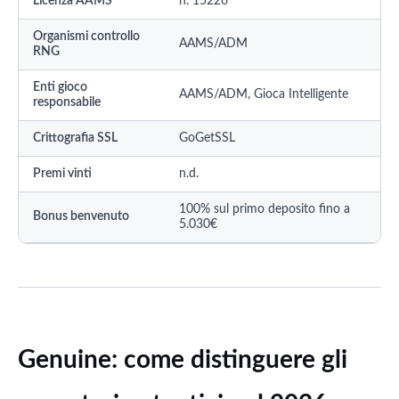
Licenza AAMS
n. 15226
Organismi controllo
AAMS/ADM
RNG
Enti gioco
AAMS/ADM, Gioca Intelligente
responsabile
Crittografia SSL
GoGetSSL
Premi vinti
n.d.
100% sul primo deposito fino a
Bonus benvenuto
5.030€
Genuine: come distinguere gli