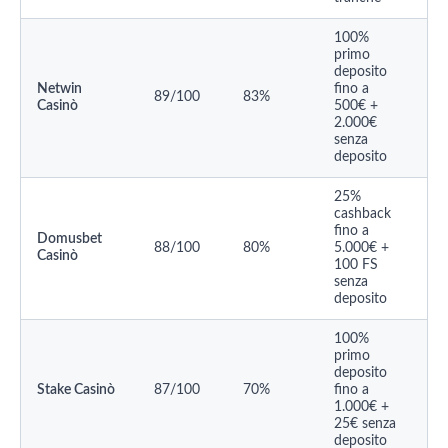
100%
primo
deposito
Netwin
fino a
89/100
83%
8
Casinò
500€ +
2.000€
senza
deposito
25%
cashback
fino a
Domusbet
88/100
80%
5.000€ +
8
Casinò
100 FS
senza
deposito
100%
primo
deposito
Stake Casinò
87/100
70%
fino a
6
1.000€ +
25€ senza
deposito