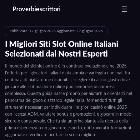
☰
Proverbiescrittori
Pubblicato: 17 giugno 2026
·
Aggiornato: 17 giugno 2026
I Migliori Siti Slot Online Italiani
Selezionati dai Nostri Esperti
Il mondo dei siti slot online è in continua evoluzione e nel 2025
l'offerta per i giocatori italiani è più ampia e variegata che mai. Tra
centinaia di piattaforme disponibili, scegliere il casinò giusto dove
giocare alle slot machine online può sembrare un'impresa
complessa. Questa guida nasce proprio per aiutarti a orientarti nel
panorama del gioco d'azzardo legale Italia, fornendoti tutti gli
strumenti necessari per individuare i migliori casinò online 2025
con licenza ADM, valutare bonus e promozioni, e giocare in modo
sicuro e consapevole. Che tu sia un principiante alla ricerca della
prima esperienza o un giocatore esperto, qui troverai informazioni
aggiornate e verificate per fare la scelta migliore.