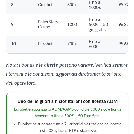
Fino a
8
Goldbet
800+
95,7%
1000€
Fino a
PokerStars
9
1300+
500€ + 50
96,3%
Casino
giri gratis
Fino a
10
Eurobet
700+
95,6%
600€
Nota: i bonus e le offerte possono variare. Verifica sempre
i termini e le condizioni aggiornati direttamente sul sito
dell'operatore.
Uno dei migliori siti slot italiani con licenza ADM
Eurobet è autorizzato ADM/AAMS con oltre 3000 slot e bonus
benvenuto fino a 500€ + 50 Free Spin.
✓ Eurobet ha superato tutti e 7 i criteri di valutazione nel nostro
test 2025, inclusi RTP e sicurezza.