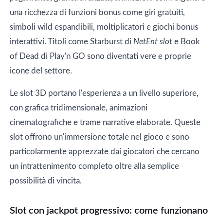
una ricchezza di funzioni bonus come giri gratuiti,
simboli wild espandibili, moltiplicatori e giochi bonus
interattivi. Titoli come Starburst di
NetEnt slot
e Book
of Dead di Play'n GO sono diventati vere e proprie
icone del settore.
Le slot 3D portano l'esperienza a un livello superiore,
con grafica tridimensionale, animazioni
cinematografiche e trame narrative elaborate. Queste
slot offrono un'immersione totale nel gioco e sono
particolarmente apprezzate dai giocatori che cercano
un intrattenimento completo oltre alla semplice
possibilità di vincita.
Slot con jackpot progressivo: come funzionano