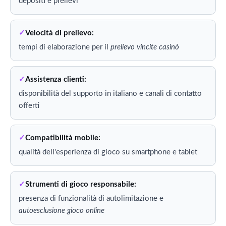
depositi e prelievi
Velocità di prelievo:
tempi di elaborazione per il
prelievo vincite casinò
Assistenza clienti:
disponibilità del supporto in italiano e canali di contatto
offerti
Compatibilità mobile:
qualità dell'esperienza di gioco su smartphone e tablet
Strumenti di gioco responsabile:
presenza di funzionalità di autolimitazione e
autoesclusione gioco online