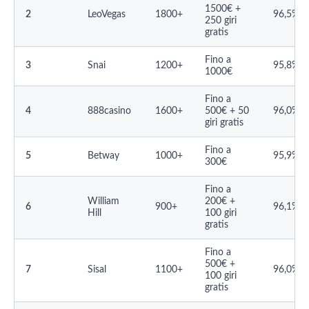
1500€ +
2
LeoVegas
1800+
96,5%
250 giri
gratis
Fino a
3
Snai
1200+
95,8%
1000€
Fino a
4
888casino
1600+
500€ + 50
96,0%
giri gratis
Fino a
5
Betway
1000+
95,9%
300€
Fino a
William
200€ +
6
900+
96,1%
Hill
100 giri
gratis
Fino a
500€ +
7
Sisal
1100+
96,0%
100 giri
gratis