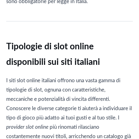
sono obbligatorie per legge in Italia.
Tipologie di slot online
disponibili sui siti italiani
I siti slot online italiani offrono una vasta gamma di
tipologie di slot, ognuna con caratteristiche,
meccaniche e potenzialità di vincita differenti.
Conoscere le diverse categorie ti aiuterà a individuare il
tipo di gioco più adatto ai tuoi gusti e al tuo stile. I
provider slot online
più rinomati rilasciano
costantemente nuovi titoli, arricchendo un catalogo già