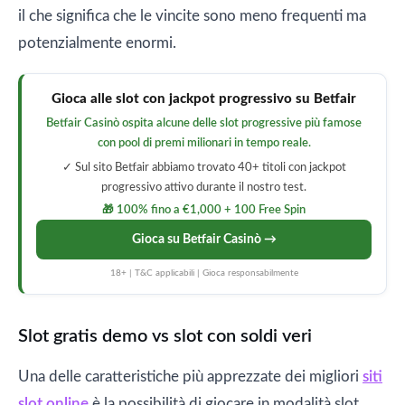
il che significa che le vincite sono meno frequenti ma
potenzialmente enormi.
Gioca alle slot con jackpot progressivo su Betfair
Betfair Casinò ospita alcune delle slot progressive più famose
con pool di premi milionari in tempo reale.
✓ Sul sito Betfair abbiamo trovato 40+ titoli con jackpot
progressivo attivo durante il nostro test.
🎁 100% fino a €1,000 + 100 Free Spin
Gioca su Betfair Casinò →
18+ | T&C applicabili | Gioca responsabilmente
Slot gratis demo vs slot con soldi veri
Una delle caratteristiche più apprezzate dei migliori
siti
slot online
è la possibilità di giocare in modalità slot