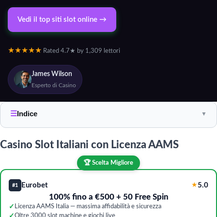
Vedi il top siti slot online →
★★★★★
Rated 4.7★ by 1,309 lettori
James Wilson
Esperto di Casino
☰
Indice
▼
Casino Slot Italiani con Licenza AAMS
🏆 Scelta Migliore
Eurobet
★
5.0
#1
100% fino a €500 + 50 Free Spin
✓
Licenza AAMS Italia — massima affidabilità e sicurezza
✓
Oltre 3000 slot machine e giochi live