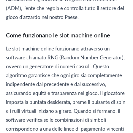
(ADM), l'ente che regola e controlla tutto il settore del
gioco d'azzardo nel nostro Paese.
Come funzionano le slot machine online
Le slot machine online funzionano attraverso un
software chiamato RNG (Random Number Generator),
ovvero un generatore di numeri casuali. Questo
algoritmo garantisce che ogni giro sia completamente
indipendente dal precedente e dal successivo,
assicurando equità e trasparenza nel gioco. Il giocatore
imposta la puntata desiderata, preme il pulsante di spin
e i rulli virtuali iniziano a girare. Quando si fermano, il
software verifica se le combinazioni di simboli
corrispondono a una delle linee di pagamento vincenti