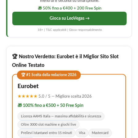
meno di 8 secondi su smartphone.
🎁 50% fino a €400 + 200 Free Spin
Gioca su LeoVegas →
18+ | T&C applicabili | Gioca responsabilmente
🏆 Nostro Verdetto: Eurobet è il Miglior Sito Slot
Online Testato
🏆 #1 Scelta della redazione 2026
Eurobet
★★★★★
5.0 / 5 — Migliore scelta 2026
🎁 100% fino a €500 + 50 Free Spin
Licenza AAMS Italia — massima affidabilità e sicurezza
Oltre 3000 slot machine e giochi live
Prelievi istantanei entro 15 minuti
Visa
Mastercard