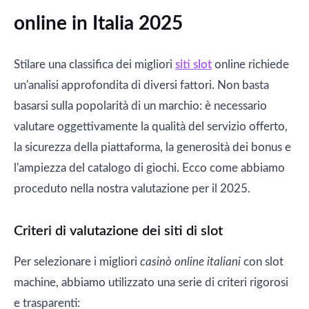
online in Italia 2025
Stilare una classifica dei migliori
siti slot
online richiede
un'analisi approfondita di diversi fattori. Non basta
basarsi sulla popolarità di un marchio: è necessario
valutare oggettivamente la qualità del servizio offerto,
la sicurezza della piattaforma, la generosità dei bonus e
l'ampiezza del catalogo di giochi. Ecco come abbiamo
proceduto nella nostra valutazione per il 2025.
Criteri di valutazione dei siti di slot
Per selezionare i migliori
casinò online italiani
con slot
machine, abbiamo utilizzato una serie di criteri rigorosi
e trasparenti: