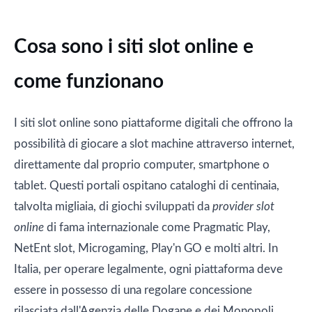
Cosa sono i siti slot online e
come funzionano
I siti slot online sono piattaforme digitali che offrono la
possibilità di giocare a slot machine attraverso internet,
direttamente dal proprio computer, smartphone o
tablet. Questi portali ospitano cataloghi di centinaia,
talvolta migliaia, di giochi sviluppati da
provider slot
online
di fama internazionale come Pragmatic Play,
NetEnt slot, Microgaming, Play'n GO e molti altri. In
Italia, per operare legalmente, ogni piattaforma deve
essere in possesso di una regolare concessione
rilasciata dall'Agenzia delle Dogane e dei Monopoli