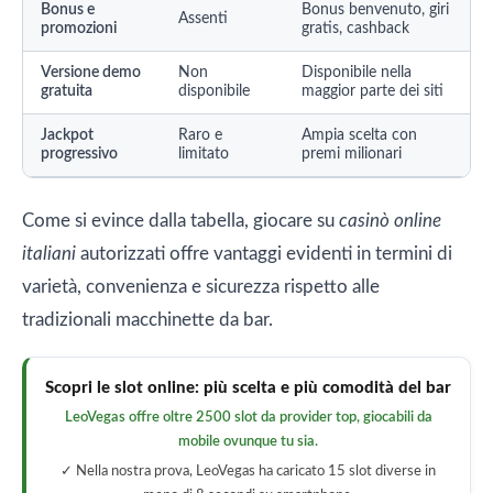
Bonus e
Bonus benvenuto, giri
Assenti
promozioni
gratis, cashback
Versione demo
Non
Disponibile nella
gratuita
disponibile
maggior parte dei siti
Jackpot
Raro e
Ampia scelta con
progressivo
limitato
premi milionari
Come si evince dalla tabella, giocare su
casinò online
italiani
autorizzati offre vantaggi evidenti in termini di
varietà, convenienza e sicurezza rispetto alle
tradizionali macchinette da bar.
Scopri le slot online: più scelta e più comodità del bar
LeoVegas offre oltre 2500 slot da provider top, giocabili da
mobile ovunque tu sia.
✓ Nella nostra prova, LeoVegas ha caricato 15 slot diverse in