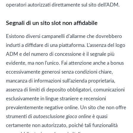
operatori autorizzati direttamente sul sito dell'ADM.
Segnali di un sito slot non affidabile
Esistono diversi campanelli d'allarme che dovrebbero
indurti a diffidare di una piattaforma. L'assenza del logo
ADM e del numero di concessione è il segnale più
evidente, ma non l'unico. Fai attenzione anche a bonus
eccessivamente generosi senza condizioni chiare,
mancanza di informazioni sull'azienda proprietaria,
assenza di limiti di deposito obbligatori, comunicazioni
esclusivamente in lingue straniere e recensioni
prevalentemente negative online. Un sito che non offre
strumenti di
autoesclusione gioco online
è quasi
certamente non autorizzato, poiché tali funzionalità