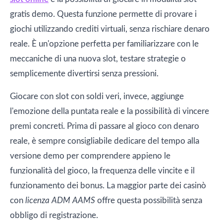
gratis demo. Questa funzione permette di provare i
giochi utilizzando crediti virtuali, senza rischiare denaro
reale. È un'opzione perfetta per familiarizzare con le
meccaniche di una nuova slot, testare strategie o
semplicemente divertirsi senza pressioni.
Giocare con slot con soldi veri, invece, aggiunge
l'emozione della puntata reale e la possibilità di vincere
premi concreti. Prima di passare al gioco con denaro
reale, è sempre consigliabile dedicare del tempo alla
versione demo per comprendere appieno le
funzionalità del gioco, la frequenza delle vincite e il
funzionamento dei bonus. La maggior parte dei casinò
con
licenza ADM AAMS
offre questa possibilità senza
obbligo di registrazione.