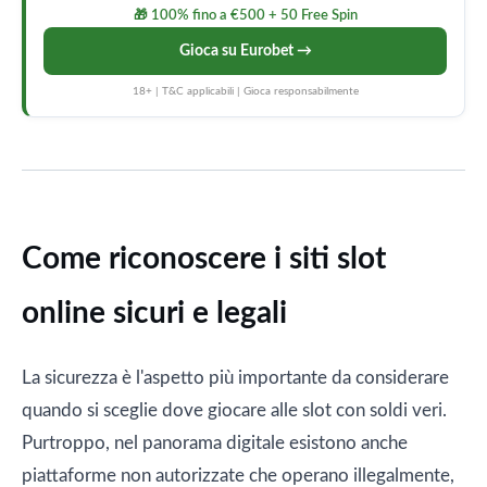
🎁 100% fino a €500 + 50 Free Spin
Gioca su Eurobet →
18+ | T&C applicabili | Gioca responsabilmente
Come riconoscere i siti slot
online sicuri e legali
La sicurezza è l'aspetto più importante da considerare
quando si sceglie dove giocare alle slot con soldi veri.
Purtroppo, nel panorama digitale esistono anche
piattaforme non autorizzate che operano illegalmente,