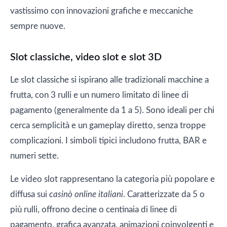
vastissimo con innovazioni grafiche e meccaniche
sempre nuove.
Slot classiche, video slot e slot 3D
Le slot classiche si ispirano alle tradizionali macchine a
frutta, con 3 rulli e un numero limitato di linee di
pagamento (generalmente da 1 a 5). Sono ideali per chi
cerca semplicità e un gameplay diretto, senza troppe
complicazioni. I simboli tipici includono frutta, BAR e
numeri sette.
Le video slot rappresentano la categoria più popolare e
diffusa sui
casinò online italiani
. Caratterizzate da 5 o
più rulli, offrono decine o centinaia di linee di
pagamento, grafica avanzata, animazioni coinvolgenti e