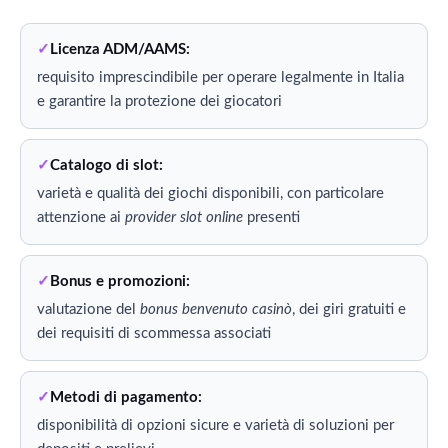
Licenza ADM/AAMS:
requisito imprescindibile per operare legalmente in Italia
e garantire la protezione dei giocatori
Catalogo di slot:
varietà e qualità dei giochi disponibili, con particolare
attenzione ai
provider slot online
presenti
Bonus e promozioni:
valutazione del
bonus benvenuto casinò
, dei giri gratuiti e
dei requisiti di scommessa associati
Metodi di pagamento:
disponibilità di opzioni sicure e varietà di soluzioni per