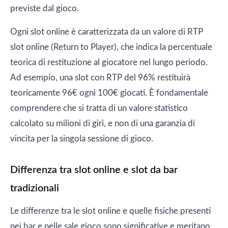
previste dal gioco.
Ogni slot online è caratterizzata da un valore di RTP
slot online (Return to Player), che indica la percentuale
teorica di restituzione al giocatore nel lungo periodo.
Ad esempio, una slot con RTP del 96% restituirà
teoricamente 96€ ogni 100€ giocati. È fondamentale
comprendere che si tratta di un valore statistico
calcolato su milioni di giri, e non di una garanzia di
vincita per la singola sessione di gioco.
Differenza tra slot online e slot da bar
tradizionali
Le differenze tra le slot online e quelle fisiche presenti
nei bar e nelle sale gioco sono significative e meritano