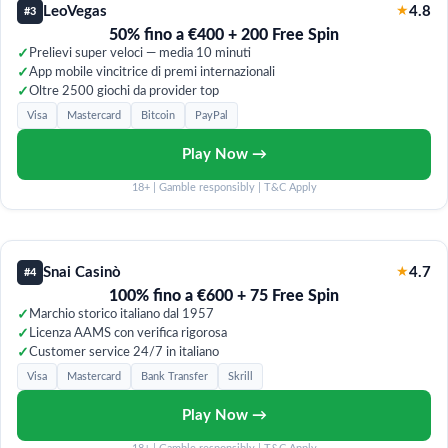
LeoVegas
★
4.8
#3
50% fino a €400 + 200 Free Spin
✓
Prelievi super veloci — media 10 minuti
✓
App mobile vincitrice di premi internazionali
✓
Oltre 2500 giochi da provider top
Visa
Mastercard
Bitcoin
PayPal
Play Now →
18+ | Gamble responsibly | T&C Apply
Snai Casinò
★
4.7
#4
100% fino a €600 + 75 Free Spin
✓
Marchio storico italiano dal 1957
✓
Licenza AAMS con verifica rigorosa
✓
Customer service 24/7 in italiano
Visa
Mastercard
Bank Transfer
Skrill
Play Now →