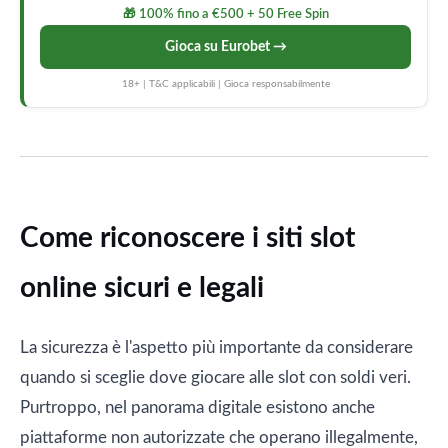
🎁 100% fino a €500 + 50 Free Spin
Gioca su Eurobet →
18+ | T&C applicabili | Gioca responsabilmente
Come riconoscere i siti slot
online sicuri e legali
La sicurezza è l'aspetto più importante da considerare
quando si sceglie dove giocare alle slot con soldi veri.
Purtroppo, nel panorama digitale esistono anche
piattaforme non autorizzate che operano illegalmente,