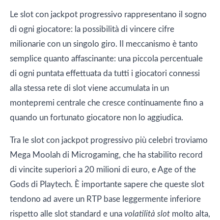
Le slot con jackpot progressivo rappresentano il sogno
di ogni giocatore: la possibilità di vincere cifre
milionarie con un singolo giro. Il meccanismo è tanto
semplice quanto affascinante: una piccola percentuale
di ogni puntata effettuata da tutti i giocatori connessi
alla stessa rete di slot viene accumulata in un
montepremi centrale che cresce continuamente fino a
quando un fortunato giocatore non lo aggiudica.
Tra le slot con jackpot progressivo più celebri troviamo
Mega Moolah di Microgaming, che ha stabilito record
di vincite superiori a 20 milioni di euro, e Age of the
Gods di Playtech. È importante sapere che queste slot
tendono ad avere un RTP base leggermente inferiore
rispetto alle slot standard e una
volatilità slot
molto alta,