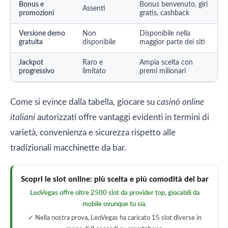
Bonus e
Bonus benvenuto, giri
Assenti
promozioni
gratis, cashback
Versione demo
Non
Disponibile nella
gratuita
disponibile
maggior parte dei siti
Jackpot
Raro e
Ampia scelta con
progressivo
limitato
premi milionari
Come si evince dalla tabella, giocare su
casinò online
italiani
autorizzati offre vantaggi evidenti in termini di
varietà, convenienza e sicurezza rispetto alle
tradizionali macchinette da bar.
Scopri le slot online: più scelta e più comodità del bar
LeoVegas offre oltre 2500 slot da provider top, giocabili da
mobile ovunque tu sia.
✓ Nella nostra prova, LeoVegas ha caricato 15 slot diverse in