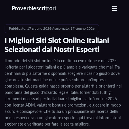
☰
Proverbiescrittori
Pubblicato: 17 giugno 2026
·
Aggiornato: 17 giugno 2026
I Migliori Siti Slot Online Italiani
Selezionati dai Nostri Esperti
Il mondo dei siti slot online è in continua evoluzione e nel 2025
l'offerta per i giocatori italiani è più ampia e variegata che mai. Tra
centinaia di piattaforme disponibili, scegliere il casinò giusto dove
giocare alle slot machine online può sembrare un'impresa
complessa. Questa guida nasce proprio per aiutarti a orientarti nel
panorama del gioco d'azzardo legale Italia, fornendoti tutti gli
strumenti necessari per individuare i migliori casinò online 2025
con licenza ADM, valutare bonus e promozioni, e giocare in modo
sicuro e consapevole. Che tu sia un principiante alla ricerca della
prima esperienza o un giocatore esperto, qui troverai informazioni
aggiornate e verificate per fare la scelta migliore.