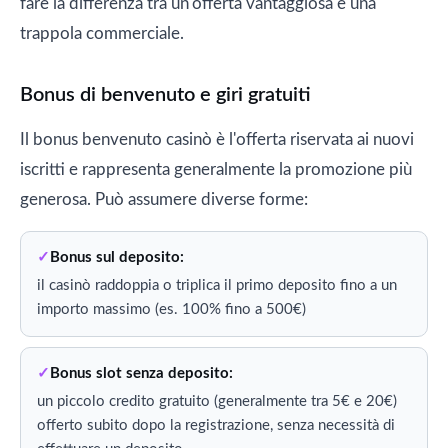
fare la differenza tra un'offerta vantaggiosa e una
trappola commerciale.
Bonus di benvenuto e giri gratuiti
Il bonus benvenuto casinò è l'offerta riservata ai nuovi
iscritti e rappresenta generalmente la promozione più
generosa. Può assumere diverse forme:
Bonus sul deposito:
il casinò raddoppia o triplica il primo deposito fino a un
importo massimo (es. 100% fino a 500€)
Bonus slot senza deposito:
un piccolo credito gratuito (generalmente tra 5€ e 20€)
offerto subito dopo la registrazione, senza necessità di