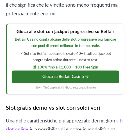
il che significa che le vincite sono meno frequenti ma
potenzialmente enormi.
Gioca alle slot con jackpot progressivo su Betfair
Betfair Casinò ospita alcune delle slot progressive più famose
con pool di premi milionari in tempo reale.
✓ Sul sito Betfair abbiamo trovato 40+ titoli con jackpot
progressivo attivo durante il nostro test.
🎁 100% fino a €1,000 + 100 Free Spin
Gioca su Betfair Casinò →
18+ | T&C applicabili | Gioca responsabilmente
Slot gratis demo vs slot con soldi veri
Una delle caratteristiche più apprezzate dei migliori
siti
slot online
è la possibilità di giocare in modalità slot