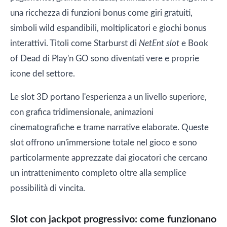
una ricchezza di funzioni bonus come giri gratuiti,
simboli wild espandibili, moltiplicatori e giochi bonus
interattivi. Titoli come Starburst di
NetEnt slot
e Book
of Dead di Play'n GO sono diventati vere e proprie
icone del settore.
Le slot 3D portano l'esperienza a un livello superiore,
con grafica tridimensionale, animazioni
cinematografiche e trame narrative elaborate. Queste
slot offrono un'immersione totale nel gioco e sono
particolarmente apprezzate dai giocatori che cercano
un intrattenimento completo oltre alla semplice
possibilità di vincita.
Slot con jackpot progressivo: come funzionano