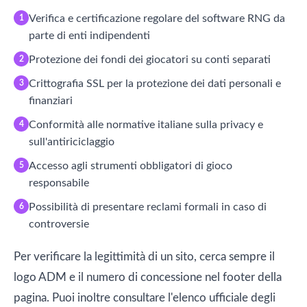
Verifica e certificazione regolare del software RNG da
parte di enti indipendenti
Protezione dei fondi dei giocatori su conti separati
Crittografia SSL per la protezione dei dati personali e
finanziari
Conformità alle normative italiane sulla privacy e
sull'antiriciclaggio
Accesso agli strumenti obbligatori di gioco
responsabile
Possibilità di presentare reclami formali in caso di
controversie
Per verificare la legittimità di un sito, cerca sempre il
logo ADM e il numero di concessione nel footer della
pagina. Puoi inoltre consultare l'elenco ufficiale degli