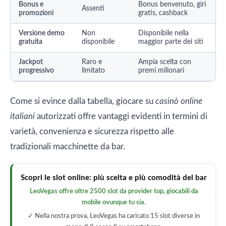
Bonus e
Bonus benvenuto, giri
Assenti
promozioni
gratis, cashback
Versione demo
Non
Disponibile nella
gratuita
disponibile
maggior parte dei siti
Jackpot
Raro e
Ampia scelta con
progressivo
limitato
premi milionari
Come si evince dalla tabella, giocare su
casinò online
italiani
autorizzati offre vantaggi evidenti in termini di
varietà, convenienza e sicurezza rispetto alle
tradizionali macchinette da bar.
Scopri le slot online: più scelta e più comodità del bar
LeoVegas offre oltre 2500 slot da provider top, giocabili da
mobile ovunque tu sia.
✓ Nella nostra prova, LeoVegas ha caricato 15 slot diverse in