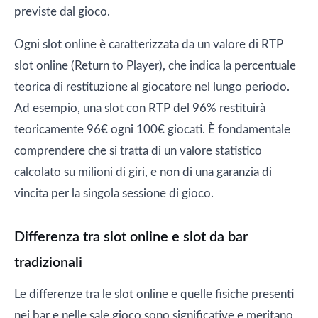
previste dal gioco.
Ogni slot online è caratterizzata da un valore di RTP
slot online (Return to Player), che indica la percentuale
teorica di restituzione al giocatore nel lungo periodo.
Ad esempio, una slot con RTP del 96% restituirà
teoricamente 96€ ogni 100€ giocati. È fondamentale
comprendere che si tratta di un valore statistico
calcolato su milioni di giri, e non di una garanzia di
vincita per la singola sessione di gioco.
Differenza tra slot online e slot da bar
tradizionali
Le differenze tra le slot online e quelle fisiche presenti
nei bar e nelle sale gioco sono significative e meritano