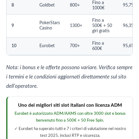
Fino a
8
Goldbet
800+
95,7%
1000€
Fino a
PokerStars
9
1300+
500€ + 50
96,3%
Casino
giri gratis
Fino a
10
Eurobet
700+
95,6%
600€
Nota: i bonus e le offerte possono variare. Verifica sempre
i termini e le condizioni aggiornati direttamente sul sito
dell'operatore.
Uno dei migliori siti slot italiani con licenza ADM
Eurobet è autorizzato ADM/AAMS con oltre 3000 slot e bonus
benvenuto fino a 500€ + 50 Free Spin.
✓ Eurobet ha superato tutti e 7 i criteri di valutazione nel nostro
test 2025, inclusi RTP e sicurezza.