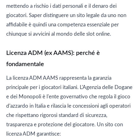
mettendo a rischio i dati personali e il denaro dei
giocatori. Saper distinguere un sito legale da uno non
affidabile è quindi una competenza essenziale per
chiunque si avvicini al mondo delle slot online.
Licenza ADM (ex AAMS): perché è
fondamentale
La licenza ADM AAMS rappresenta la garanzia
principale per i giocatori italiani. L'Agenzia delle Dogane
e dei Monopoli è l'ente governativo che regola il gioco
d'azzardo in Italia e rilascia le concessioni agli operatori
che rispettano rigorosi standard di sicurezza,
trasparenza e protezione del giocatore. Un sito con
licenza ADM garantisce: