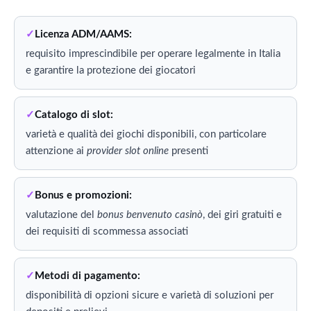
Licenza ADM/AAMS:
requisito imprescindibile per operare legalmente in Italia
e garantire la protezione dei giocatori
Catalogo di slot:
varietà e qualità dei giochi disponibili, con particolare
attenzione ai
provider slot online
presenti
Bonus e promozioni:
valutazione del
bonus benvenuto casinò
, dei giri gratuiti e
dei requisiti di scommessa associati
Metodi di pagamento:
disponibilità di opzioni sicure e varietà di soluzioni per