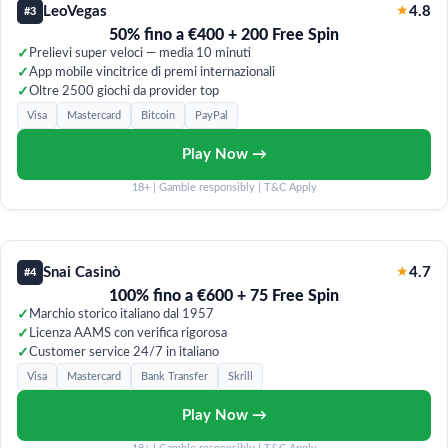
LeoVegas
★
4.8
#3
50% fino a €400 + 200 Free Spin
✓
Prelievi super veloci — media 10 minuti
✓
App mobile vincitrice di premi internazionali
✓
Oltre 2500 giochi da provider top
Visa
Mastercard
Bitcoin
PayPal
Play Now →
18+ | Gamble responsibly | T&C Apply
Snai Casinò
★
4.7
#4
100% fino a €600 + 75 Free Spin
✓
Marchio storico italiano dal 1957
✓
Licenza AAMS con verifica rigorosa
✓
Customer service 24/7 in italiano
Visa
Mastercard
Bank Transfer
Skrill
Play Now →