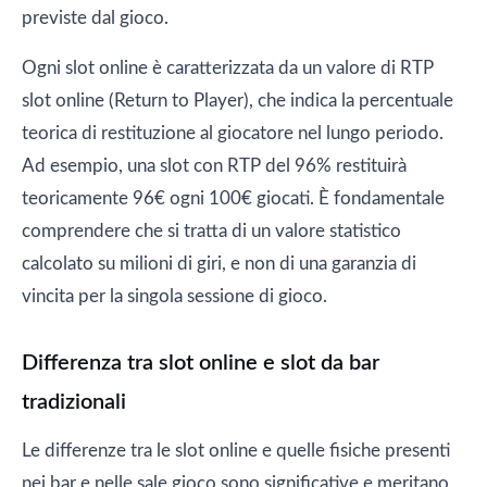
previste dal gioco.
Ogni slot online è caratterizzata da un valore di RTP
slot online (Return to Player), che indica la percentuale
teorica di restituzione al giocatore nel lungo periodo.
Ad esempio, una slot con RTP del 96% restituirà
teoricamente 96€ ogni 100€ giocati. È fondamentale
comprendere che si tratta di un valore statistico
calcolato su milioni di giri, e non di una garanzia di
vincita per la singola sessione di gioco.
Differenza tra slot online e slot da bar
tradizionali
Le differenze tra le slot online e quelle fisiche presenti
nei bar e nelle sale gioco sono significative e meritano