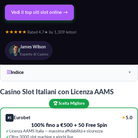
Vedi il top siti slot online →
★★★★★
Rated 4.7★ by 1,309 lettori
James Wilson
Esperto di Casino
☰
Indice
▼
Casino Slot Italiani con Licenza AAMS
🏆 Scelta Migliore
Eurobet
★
5.0
#1
100% fino a €500 + 50 Free Spin
✓
Licenza AAMS Italia — massima affidabilità e sicurezza
✓
Oltre 3000 slot machine e giochi live