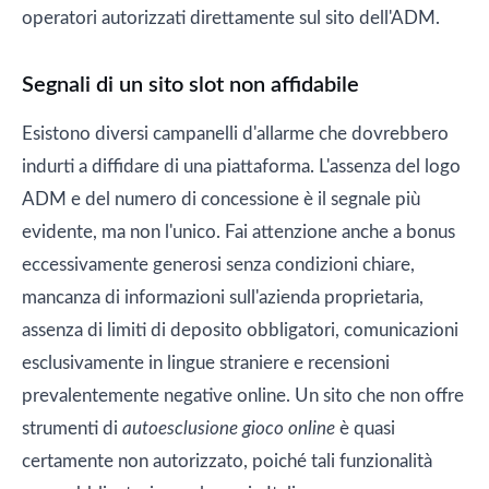
operatori autorizzati direttamente sul sito dell'ADM.
Segnali di un sito slot non affidabile
Esistono diversi campanelli d'allarme che dovrebbero
indurti a diffidare di una piattaforma. L'assenza del logo
ADM e del numero di concessione è il segnale più
evidente, ma non l'unico. Fai attenzione anche a bonus
eccessivamente generosi senza condizioni chiare,
mancanza di informazioni sull'azienda proprietaria,
assenza di limiti di deposito obbligatori, comunicazioni
esclusivamente in lingue straniere e recensioni
prevalentemente negative online. Un sito che non offre
strumenti di
autoesclusione gioco online
è quasi
certamente non autorizzato, poiché tali funzionalità