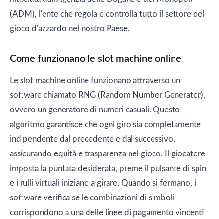
(ADM), l'ente che regola e controlla tutto il settore del
gioco d'azzardo nel nostro Paese.
Come funzionano le slot machine online
Le slot machine online funzionano attraverso un
software chiamato RNG (Random Number Generator),
ovvero un generatore di numeri casuali. Questo
algoritmo garantisce che ogni giro sia completamente
indipendente dal precedente e dal successivo,
assicurando equità e trasparenza nel gioco. Il giocatore
imposta la puntata desiderata, preme il pulsante di spin
e i rulli virtuali iniziano a girare. Quando si fermano, il
software verifica se le combinazioni di simboli
corrispondono a una delle linee di pagamento vincenti