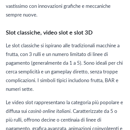
vastissimo con innovazioni grafiche e meccaniche
sempre nuove.
Slot classiche, video slot e slot 3D
Le slot classiche si ispirano alle tradizionali macchine a
frutta, con 3 rulli e un numero limitato di linee di
pagamento (generalmente da 1 a 5). Sono ideali per chi
cerca semplicità e un gameplay diretto, senza troppe
complicazioni. I simboli tipici includono frutta, BAR e
numeri sette.
Le video slot rappresentano la categoria più popolare e
diffusa sui
casinò online italiani
. Caratterizzate da 5 o
più rulli, offrono decine o centinaia di linee di
pagamento, grafica avanzata, animazioni coinvolgenti e