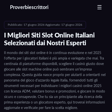
☰
Proverbiescrittori
Pubblicato: 17 giugno 2026
·
Aggiornato: 17 giugno 2026
I Migliori Siti Slot Online Italiani
Selezionati dai Nostri Esperti
Il mondo dei siti slot online è in continua evoluzione e nel 2025
l'offerta per i giocatori italiani è più ampia e variegata che mai. Tra
centinaia di piattaforme disponibili, scegliere il casinò giusto dove
giocare alle slot machine online può sembrare un'impresa
complessa. Questa guida nasce proprio per aiutarti a orientarti nel
panorama del gioco d'azzardo legale Italia, fornendoti tutti gli
strumenti necessari per individuare i migliori casinò online 2025
con licenza ADM, valutare bonus e promozioni, e giocare in modo
sicuro e consapevole. Che tu sia un principiante alla ricerca della
prima esperienza o un giocatore esperto, qui troverai informazioni
aggiornate e verificate per fare la scelta migliore.