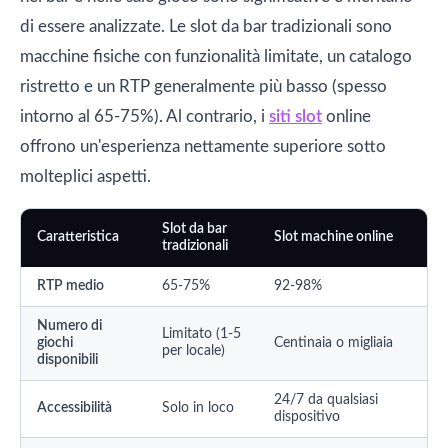
di essere analizzate. Le slot da bar tradizionali sono
macchine fisiche con funzionalità limitate, un catalogo
ristretto e un RTP generalmente più basso (spesso
intorno al 65-75%). Al contrario, i
siti slot
online
offrono un'esperienza nettamente superiore sotto
molteplici aspetti.
Slot da bar
Caratteristica
Slot machine online
tradizionali
RTP medio
65-75%
92-98%
Numero di
Limitato (1-5
giochi
Centinaia o migliaia
per locale)
disponibili
24/7 da qualsiasi
Accessibilità
Solo in loco
dispositivo