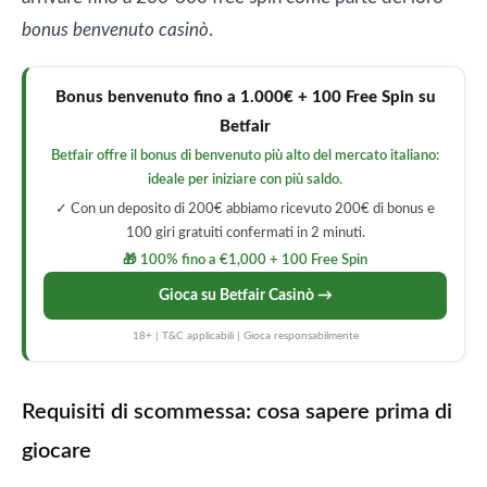
bonus benvenuto casinò
.
Bonus benvenuto fino a 1.000€ + 100 Free Spin su
Betfair
Betfair offre il bonus di benvenuto più alto del mercato italiano:
ideale per iniziare con più saldo.
✓ Con un deposito di 200€ abbiamo ricevuto 200€ di bonus e
100 giri gratuiti confermati in 2 minuti.
🎁 100% fino a €1,000 + 100 Free Spin
Gioca su Betfair Casinò →
18+ | T&C applicabili | Gioca responsabilmente
Requisiti di scommessa: cosa sapere prima di
giocare