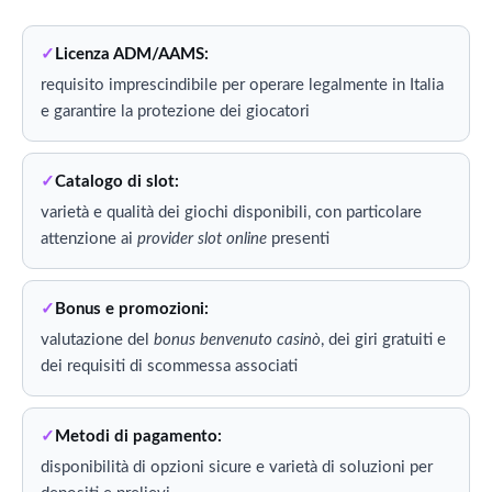
Licenza ADM/AAMS:
requisito imprescindibile per operare legalmente in Italia
e garantire la protezione dei giocatori
Catalogo di slot:
varietà e qualità dei giochi disponibili, con particolare
attenzione ai
provider slot online
presenti
Bonus e promozioni:
valutazione del
bonus benvenuto casinò
, dei giri gratuiti e
dei requisiti di scommessa associati
Metodi di pagamento:
disponibilità di opzioni sicure e varietà di soluzioni per