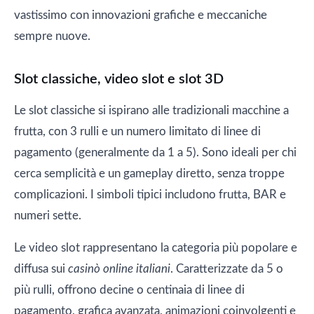
vastissimo con innovazioni grafiche e meccaniche
sempre nuove.
Slot classiche, video slot e slot 3D
Le slot classiche si ispirano alle tradizionali macchine a
frutta, con 3 rulli e un numero limitato di linee di
pagamento (generalmente da 1 a 5). Sono ideali per chi
cerca semplicità e un gameplay diretto, senza troppe
complicazioni. I simboli tipici includono frutta, BAR e
numeri sette.
Le video slot rappresentano la categoria più popolare e
diffusa sui
casinò online italiani
. Caratterizzate da 5 o
più rulli, offrono decine o centinaia di linee di
pagamento, grafica avanzata, animazioni coinvolgenti e