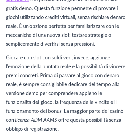
gratis demo. Questa funzione permette di provare i
giochi utilizzando crediti virtuali, senza rischiare denaro
reale. È un'opzione perfetta per familiarizzare con le
meccaniche di una nuova slot, testare strategie o
semplicemente divertirsi senza pressioni.
Giocare con slot con soldi veri, invece, aggiunge
l'emozione della puntata reale e la possibilità di vincere
premi concreti. Prima di passare al gioco con denaro
reale, è sempre consigliabile dedicare del tempo alla
versione demo per comprendere appieno le
funzionalità del gioco, la frequenza delle vincite e il
funzionamento dei bonus. La maggior parte dei casinò
con
licenza ADM AAMS
offre questa possibilità senza
obbligo di registrazione.