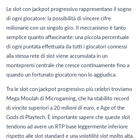
Le slot con jackpot progressivo rappresentano il sogno
di ogni giocatore: la possibilità di vincere cifre
milionarie con un singolo giro. Il meccanismo è tanto
semplice quanto affascinante: una piccola percentuale
di ogni puntata effettuata da tutti i giocatori connessi
alla stessa rete di slot viene accumulata in un
montepremi centrale che cresce continuamente fino a
quando un fortunato giocatore non lo aggiudica.
Tra le slot con jackpot progressivo più celebri troviamo
Mega Moolah di Microgaming, che ha stabilito record
di vincite superiori a 20 milioni di euro, e Age of the
Gods di Playtech. È importante sapere che queste slot
tendono ad avere un RTP base leggermente inferiore
rispetto alle slot standard e una
volatilità slot
molto alta,