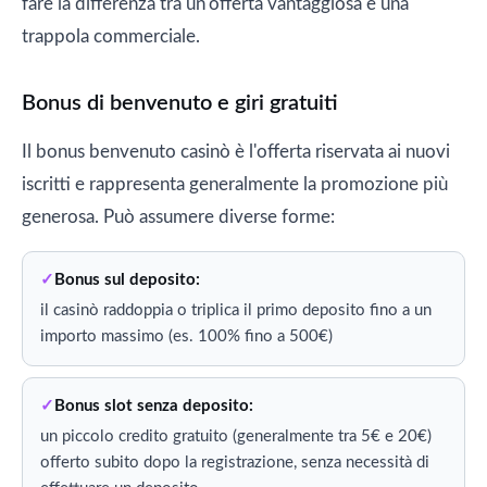
fare la differenza tra un'offerta vantaggiosa e una
trappola commerciale.
Bonus di benvenuto e giri gratuiti
Il bonus benvenuto casinò è l'offerta riservata ai nuovi
iscritti e rappresenta generalmente la promozione più
generosa. Può assumere diverse forme:
Bonus sul deposito:
il casinò raddoppia o triplica il primo deposito fino a un
importo massimo (es. 100% fino a 500€)
Bonus slot senza deposito:
un piccolo credito gratuito (generalmente tra 5€ e 20€)
offerto subito dopo la registrazione, senza necessità di