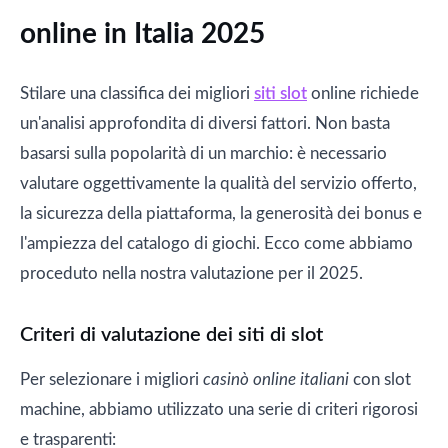
online in Italia 2025
Stilare una classifica dei migliori
siti slot
online richiede
un'analisi approfondita di diversi fattori. Non basta
basarsi sulla popolarità di un marchio: è necessario
valutare oggettivamente la qualità del servizio offerto,
la sicurezza della piattaforma, la generosità dei bonus e
l'ampiezza del catalogo di giochi. Ecco come abbiamo
proceduto nella nostra valutazione per il 2025.
Criteri di valutazione dei siti di slot
Per selezionare i migliori
casinò online italiani
con slot
machine, abbiamo utilizzato una serie di criteri rigorosi
e trasparenti: