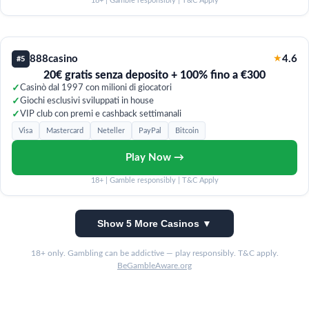
18+ | Gamble responsibly | T&C Apply
888casino
★
4.6
#5
20€ gratis senza deposito + 100% fino a €300
✓
Casinò dal 1997 con milioni di giocatori
✓
Giochi esclusivi sviluppati in house
✓
VIP club con premi e cashback settimanali
Visa
Mastercard
Neteller
PayPal
Bitcoin
Play Now →
18+ | Gamble responsibly | T&C Apply
Show 5 More Casinos ▼
18+ only. Gambling can be addictive — play responsibly. T&C apply.
BeGambleAware.org