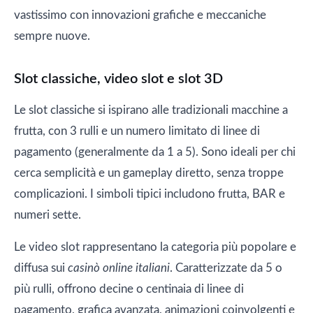
vastissimo con innovazioni grafiche e meccaniche
sempre nuove.
Slot classiche, video slot e slot 3D
Le slot classiche si ispirano alle tradizionali macchine a
frutta, con 3 rulli e un numero limitato di linee di
pagamento (generalmente da 1 a 5). Sono ideali per chi
cerca semplicità e un gameplay diretto, senza troppe
complicazioni. I simboli tipici includono frutta, BAR e
numeri sette.
Le video slot rappresentano la categoria più popolare e
diffusa sui
casinò online italiani
. Caratterizzate da 5 o
più rulli, offrono decine o centinaia di linee di
pagamento, grafica avanzata, animazioni coinvolgenti e