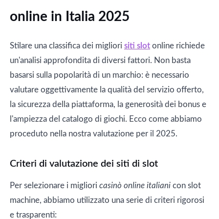
online in Italia 2025
Stilare una classifica dei migliori
siti slot
online richiede
un'analisi approfondita di diversi fattori. Non basta
basarsi sulla popolarità di un marchio: è necessario
valutare oggettivamente la qualità del servizio offerto,
la sicurezza della piattaforma, la generosità dei bonus e
l'ampiezza del catalogo di giochi. Ecco come abbiamo
proceduto nella nostra valutazione per il 2025.
Criteri di valutazione dei siti di slot
Per selezionare i migliori
casinò online italiani
con slot
machine, abbiamo utilizzato una serie di criteri rigorosi
e trasparenti: