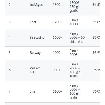
1500€ +
2
LeoVegas
1800+
96,5%
250 giri
gratis
Fino a
3
Snai
1200+
95,8%
1000€
Fino a
4
888casino
1600+
500€ + 50
96,0%
giri gratis
Fino a
5
Betway
1000+
95,9%
300€
Fino a
William
200€ +
6
900+
96,1%
Hill
100 giri
gratis
Fino a
500€ +
7
Sisal
1100+
96,0%
100 giri
gratis