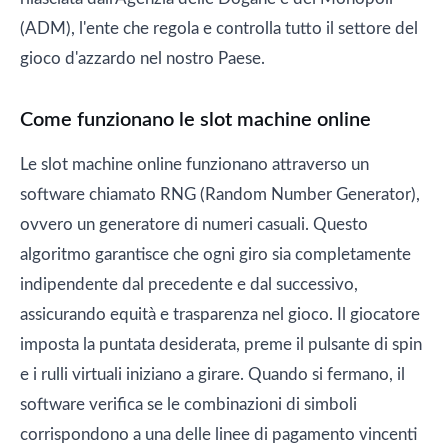
(ADM), l'ente che regola e controlla tutto il settore del
gioco d'azzardo nel nostro Paese.
Come funzionano le slot machine online
Le slot machine online funzionano attraverso un
software chiamato RNG (Random Number Generator),
ovvero un generatore di numeri casuali. Questo
algoritmo garantisce che ogni giro sia completamente
indipendente dal precedente e dal successivo,
assicurando equità e trasparenza nel gioco. Il giocatore
imposta la puntata desiderata, preme il pulsante di spin
e i rulli virtuali iniziano a girare. Quando si fermano, il
software verifica se le combinazioni di simboli
corrispondono a una delle linee di pagamento vincenti