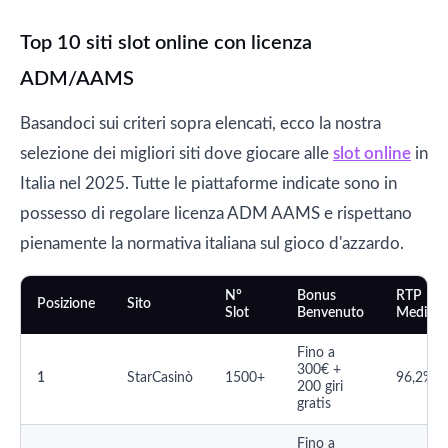
Top 10 siti slot online con licenza
ADM/AAMS
Basandoci sui criteri sopra elencati, ecco la nostra
selezione dei migliori siti dove giocare alle
slot online
in
Italia nel 2025. Tutte le piattaforme indicate sono in
possesso di regolare licenza ADM AAMS e rispettano
pienamente la normativa italiana sul gioco d'azzardo.
N°
Bonus
RTP
Posizione
Sito
Slot
Benvenuto
Medio
Fino a
300€ +
1
StarCasinò
1500+
96,2%
200 giri
gratis
Fino a