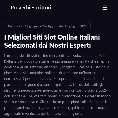
☰
Proverbiescrittori
Pubblicato: 17 giugno 2026
·
Aggiornato: 17 giugno 2026
I Migliori Siti Slot Online Italiani
Selezionati dai Nostri Esperti
Il mondo dei siti slot online è in continua evoluzione e nel 2025
l'offerta per i giocatori italiani è più ampia e variegata che mai. Tra
centinaia di piattaforme disponibili, scegliere il casinò giusto dove
giocare alle slot machine online può sembrare un'impresa
complessa. Questa guida nasce proprio per aiutarti a orientarti nel
panorama del gioco d'azzardo legale Italia, fornendoti tutti gli
strumenti necessari per individuare i migliori casinò online 2025
con licenza ADM, valutare bonus e promozioni, e giocare in modo
sicuro e consapevole. Che tu sia un principiante alla ricerca della
prima esperienza o un giocatore esperto, qui troverai informazioni
aggiornate e verificate per fare la scelta migliore.