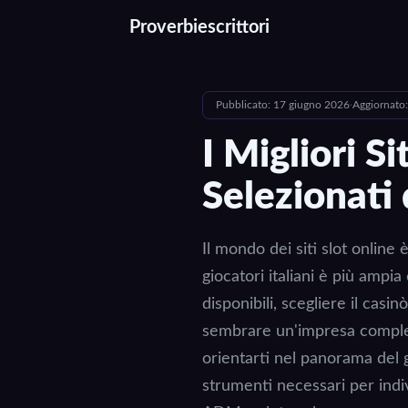
Proverbiescrittori
Pubblicato: 17 giugno 2026
·
Aggiornato
I Migliori Si
Selezionati 
Il mondo dei siti slot online 
giocatori italiani è più ampi
disponibili, scegliere il casi
sembrare un'impresa comples
orientarti nel panorama del gi
strumenti necessari per indiv