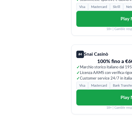
✓
Visa
Mastercard
Skrill
Nete
Play
18+ | Gamble resp
Snai Casinò
#4
100% fino a €6
✓
Marchio storico italiano dal 19
✓
Licenza AAMS con verifica rigo
✓
Customer service 24/7 in itali
Visa
Mastercard
Bank Transfe
Play
18+ | Gamble resp