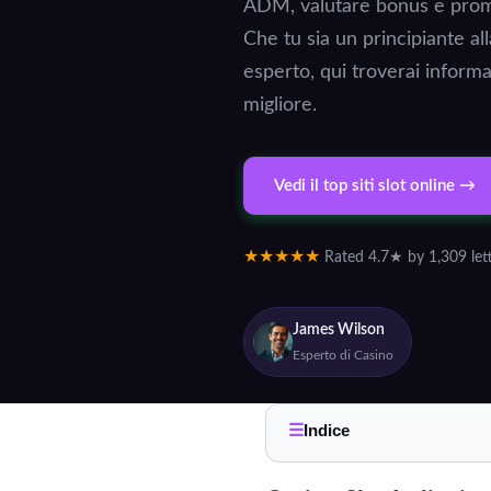
ADM, valutare bonus e promo
Che tu sia un principiante al
esperto, qui troverai informa
migliore.
Vedi il top siti slot online →
★★★★★
Rated 4.7★ by 1,309 lett
James Wilson
Esperto di Casino
☰
Indice