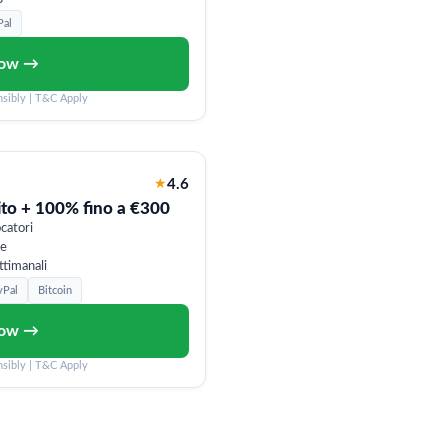
Pal
Now →
nsibly | T&C Apply
★
4.6
ito + 100% fino a €300
catori
se
ttimanali
yPal
Bitcoin
Now →
nsibly | T&C Apply