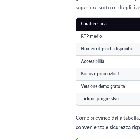
superiore sotto molteplici as
Caratteristica
RTP medio
Numero di giochi disponibili
Accessibilità
Bonus e promozioni
Versione demo gratuita
Jackpot progressivo
Come si evince dalla tabella
convenienza e sicurezza risp