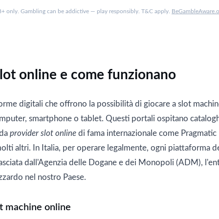
+ only. Gambling can be addictive — play responsibly. T&C apply.
BeGambleAware.o
 slot online e come funzionano
forme digitali che offrono la possibilità di giocare a slot machi
puter, smartphone o tablet. Questi portali ospitano cataloghi 
 da
provider slot online
di fama internazionale come Pragmatic P
ti altri. In Italia, per operare legalmente, ogni piattaforma 
asciata dall'Agenzia delle Dogane e dei Monopoli (ADM), l'ent
azzardo nel nostro Paese.
t machine online