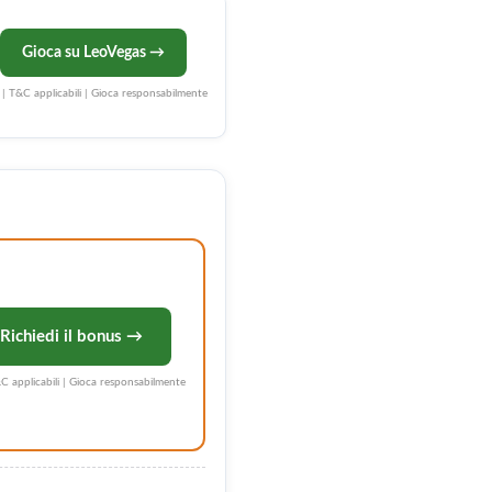
Gioca su LeoVegas →
| T&C applicabili | Gioca responsabilmente
Richiedi il bonus →
C applicabili | Gioca responsabilmente