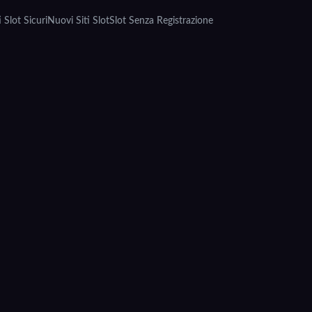
i Slot Sicuri
Nuovi Siti Slot
Slot Senza Registrazione