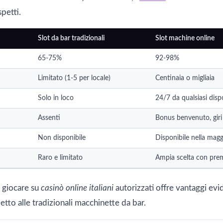
petti.
Slot da bar tradizionali
Slot machine online
65-75%
92-98%
Limitato (1-5 per locale)
Centinaia o migliaia
Solo in loco
24/7 da qualsiasi disp
Assenti
Bonus benvenuto, giri
Non disponibile
Disponibile nella maggi
Raro e limitato
Ampia scelta con prem
, giocare su
casinò online italiani
autorizzati offre vantaggi evid
etto alle tradizionali macchinette da bar.