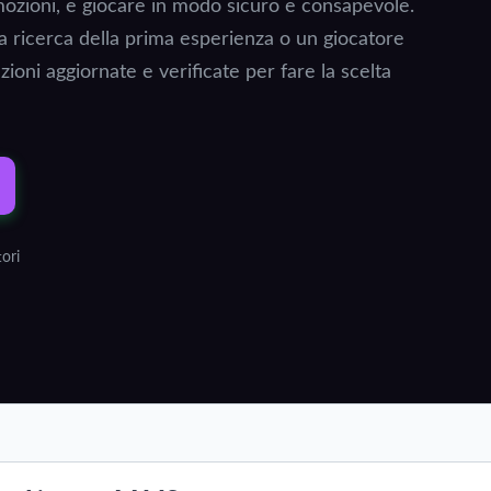
zioni, e giocare in modo sicuro e consapevole.
la ricerca della prima esperienza o un giocatore
zioni aggiornate e verificate per fare la scelta
ori