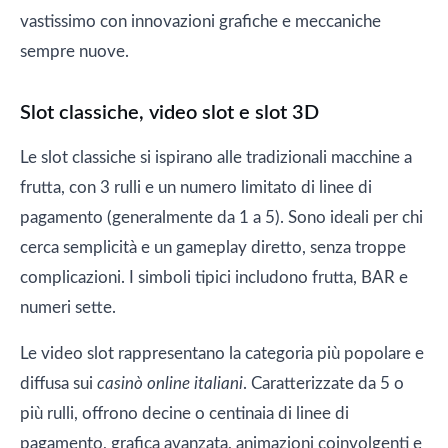
vastissimo con innovazioni grafiche e meccaniche
sempre nuove.
Slot classiche, video slot e slot 3D
Le slot classiche si ispirano alle tradizionali macchine a
frutta, con 3 rulli e un numero limitato di linee di
pagamento (generalmente da 1 a 5). Sono ideali per chi
cerca semplicità e un gameplay diretto, senza troppe
complicazioni. I simboli tipici includono frutta, BAR e
numeri sette.
Le video slot rappresentano la categoria più popolare e
diffusa sui
casinò online italiani
. Caratterizzate da 5 o
più rulli, offrono decine o centinaia di linee di
pagamento, grafica avanzata, animazioni coinvolgenti e