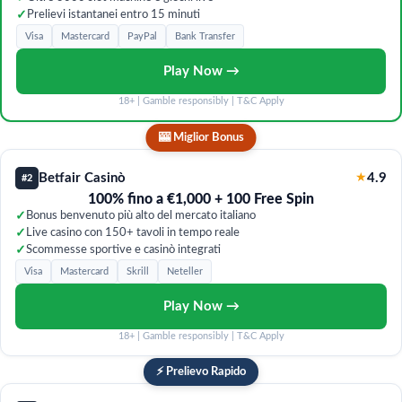
✓
Prelievi istantanei entro 15 minuti
Visa
Mastercard
PayPal
Bank Transfer
Play Now →
18+ | Gamble responsibly | T&C Apply
🎰 Miglior Bonus
Betfair Casinò
★
4.9
#2
100% fino a €1,000 + 100 Free Spin
✓
Bonus benvenuto più alto del mercato italiano
✓
Live casino con 150+ tavoli in tempo reale
✓
Scommesse sportive e casinò integrati
Visa
Mastercard
Skrill
Neteller
Play Now →
18+ | Gamble responsibly | T&C Apply
⚡ Prelievo Rapido