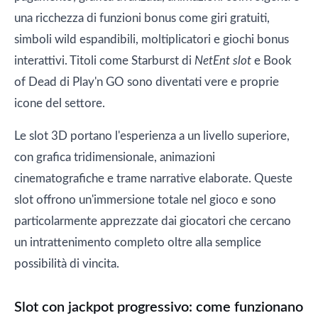
una ricchezza di funzioni bonus come giri gratuiti,
simboli wild espandibili, moltiplicatori e giochi bonus
interattivi. Titoli come Starburst di
NetEnt slot
e Book
of Dead di Play'n GO sono diventati vere e proprie
icone del settore.
Le slot 3D portano l'esperienza a un livello superiore,
con grafica tridimensionale, animazioni
cinematografiche e trame narrative elaborate. Queste
slot offrono un'immersione totale nel gioco e sono
particolarmente apprezzate dai giocatori che cercano
un intrattenimento completo oltre alla semplice
possibilità di vincita.
Slot con jackpot progressivo: come funzionano