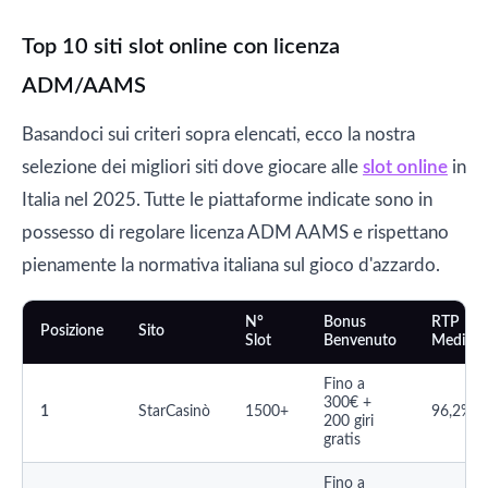
Top 10 siti slot online con licenza
ADM/AAMS
Basandoci sui criteri sopra elencati, ecco la nostra
selezione dei migliori siti dove giocare alle
slot online
in
Italia nel 2025. Tutte le piattaforme indicate sono in
possesso di regolare licenza ADM AAMS e rispettano
pienamente la normativa italiana sul gioco d'azzardo.
N°
Bonus
RTP
Posizione
Sito
Slot
Benvenuto
Medio
Fino a
300€ +
1
StarCasinò
1500+
96,2%
200 giri
gratis
Fino a