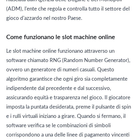
(ADM), l'ente che regola e controlla tutto il settore del
gioco d'azzardo nel nostro Paese.
Come funzionano le slot machine online
Le slot machine online funzionano attraverso un
software chiamato RNG (Random Number Generator),
ovvero un generatore di numeri casuali. Questo
algoritmo garantisce che ogni giro sia completamente
indipendente dal precedente e dal successivo,
assicurando equità e trasparenza nel gioco. Il giocatore
imposta la puntata desiderata, preme il pulsante di spin
e i rulli virtuali iniziano a girare. Quando si fermano, il
software verifica se le combinazioni di simboli
corrispondono a una delle linee di pagamento vincenti