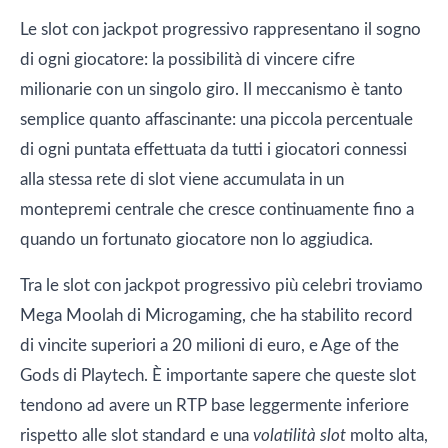
Le slot con jackpot progressivo rappresentano il sogno
di ogni giocatore: la possibilità di vincere cifre
milionarie con un singolo giro. Il meccanismo è tanto
semplice quanto affascinante: una piccola percentuale
di ogni puntata effettuata da tutti i giocatori connessi
alla stessa rete di slot viene accumulata in un
montepremi centrale che cresce continuamente fino a
quando un fortunato giocatore non lo aggiudica.
Tra le slot con jackpot progressivo più celebri troviamo
Mega Moolah di Microgaming, che ha stabilito record
di vincite superiori a 20 milioni di euro, e Age of the
Gods di Playtech. È importante sapere che queste slot
tendono ad avere un RTP base leggermente inferiore
rispetto alle slot standard e una
volatilità slot
molto alta,