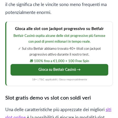
il che significa che le vincite sono meno frequenti ma
potenzialmente enormi.
Gioca alle slot con jackpot progressivo su Betfair
Betfair Casinò ospita alcune delle slot progressive più famose
con pool di premi milionari in tempo reale.
✓ Sul sito Betfair abbiamo trovato 40+ titoli con jackpot
progressivo attivo durante il nostro test.
🎁 100% fino a €1,000 + 100 Free Spin
Gioca su Betfair Casinò →
18+ | T&C applicabili | Gioca responsabilmente
Slot gratis demo vs slot con soldi veri
Una delle caratteristiche più apprezzate dei migliori
siti
slot online
è la possibilità di giocare in modalità slot