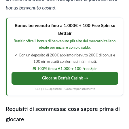
bonus benvenuto casinò
.
Bonus benvenuto fino a 1.000€ + 100 Free Spin su
Betfair
Betfair offre il bonus di benvenuto più alto del mercato italiano:
ideale per iniziare con più saldo.
✓ Con un deposito di 200€ abbiamo ricevuto 200€ di bonus e
100 giri gratuiti confermati in 2 minuti.
🎁 100% fino a €1,000 + 100 Free Spin
Gioca su Betfair Casinò →
18+ | T&C applicabili | Gioca responsabilmente
Requisiti di scommessa: cosa sapere prima di
giocare