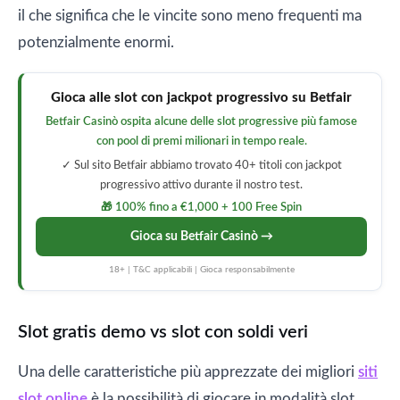
il che significa che le vincite sono meno frequenti ma
potenzialmente enormi.
Gioca alle slot con jackpot progressivo su Betfair
Betfair Casinò ospita alcune delle slot progressive più famose
con pool di premi milionari in tempo reale.
✓ Sul sito Betfair abbiamo trovato 40+ titoli con jackpot
progressivo attivo durante il nostro test.
🎁 100% fino a €1,000 + 100 Free Spin
Gioca su Betfair Casinò →
18+ | T&C applicabili | Gioca responsabilmente
Slot gratis demo vs slot con soldi veri
Una delle caratteristiche più apprezzate dei migliori
siti
slot online
è la possibilità di giocare in modalità slot