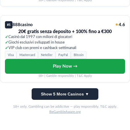
18+ | Gamble responsibly | T&C Apply
888casino
★
4.6
#5
20€ gratis senza deposito + 100% fino a €300
✓
Casinò dal 1997 con milioni di giocatori
✓
Giochi esclusivi sviluppati in house
✓
VIP club con premi e cashback settimanali
Visa
Mastercard
Neteller
PayPal
Bitcoin
Play Now →
18+ | Gamble responsibly | T&C Apply
Show 5 More Casinos ▼
18+ only. Gambling can be addictive — play responsibly. T&C apply.
BeGambleAware.org