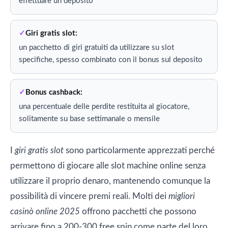
effettuare un deposito
Giri gratis slot:
un pacchetto di giri gratuiti da utilizzare su slot
specifiche, spesso combinato con il bonus sul deposito
Bonus cashback:
una percentuale delle perdite restituita al giocatore,
solitamente su base settimanale o mensile
I
giri gratis slot
sono particolarmente apprezzati perché
permettono di giocare alle slot machine online senza
utilizzare il proprio denaro, mantenendo comunque la
possibilità di vincere premi reali. Molti dei
migliori
casinò online 2025
offrono pacchetti che possono
arrivare fino a 200-300 free spin come parte del loro