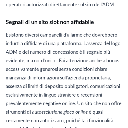
operatori autorizzati direttamente sul sito dell'ADM.
Segnali di un sito slot non affidabile
Esistono diversi campanelli d'allarme che dovrebbero
indurti a diffidare di una piattaforma. L'assenza del logo
ADM e del numero di concessione è il segnale più
evidente, ma non l'unico. Fai attenzione anche a bonus
eccessivamente generosi senza condizioni chiare,
mancanza di informazioni sull'azienda proprietaria,
assenza di limiti di deposito obbligatori, comunicazioni
esclusivamente in lingue straniere e recensioni
prevalentemente negative online. Un sito che non offre
strumenti di
autoesclusione gioco online
è quasi
certamente non autorizzato, poiché tali funzionalità