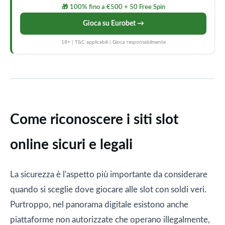
🎁 100% fino a €500 + 50 Free Spin
Gioca su Eurobet →
18+ | T&C applicabili | Gioca responsabilmente
Come riconoscere i siti slot
online sicuri e legali
La sicurezza è l'aspetto più importante da considerare
quando si sceglie dove giocare alle slot con soldi veri.
Purtroppo, nel panorama digitale esistono anche
piattaforme non autorizzate che operano illegalmente,