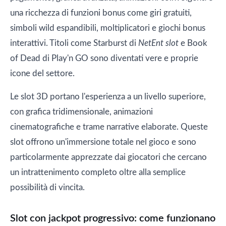
una ricchezza di funzioni bonus come giri gratuiti,
simboli wild espandibili, moltiplicatori e giochi bonus
interattivi. Titoli come Starburst di
NetEnt slot
e Book
of Dead di Play'n GO sono diventati vere e proprie
icone del settore.
Le slot 3D portano l'esperienza a un livello superiore,
con grafica tridimensionale, animazioni
cinematografiche e trame narrative elaborate. Queste
slot offrono un'immersione totale nel gioco e sono
particolarmente apprezzate dai giocatori che cercano
un intrattenimento completo oltre alla semplice
possibilità di vincita.
Slot con jackpot progressivo: come funzionano