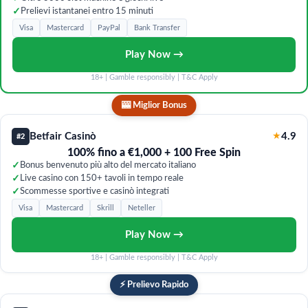
✓
Prelievi istantanei entro 15 minuti
Visa
Mastercard
PayPal
Bank Transfer
Play Now →
18+ | Gamble responsibly | T&C Apply
🎰 Miglior Bonus
Betfair Casinò
★
4.9
#2
100% fino a €1,000 + 100 Free Spin
✓
Bonus benvenuto più alto del mercato italiano
✓
Live casino con 150+ tavoli in tempo reale
✓
Scommesse sportive e casinò integrati
Visa
Mastercard
Skrill
Neteller
Play Now →
18+ | Gamble responsibly | T&C Apply
⚡ Prelievo Rapido