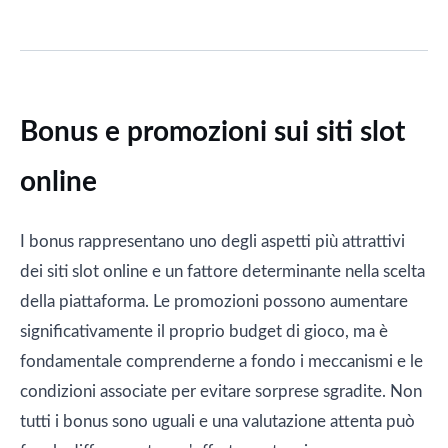
Bonus e promozioni sui siti slot
online
I bonus rappresentano uno degli aspetti più attrattivi
dei siti slot online e un fattore determinante nella scelta
della piattaforma. Le promozioni possono aumentare
significativamente il proprio budget di gioco, ma è
fondamentale comprenderne a fondo i meccanismi e le
condizioni associate per evitare sorprese sgradite. Non
tutti i bonus sono uguali e una valutazione attenta può