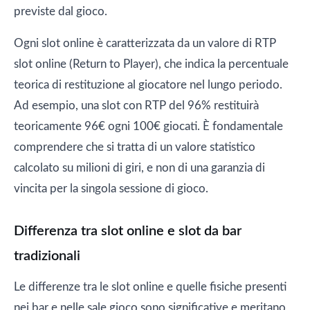
previste dal gioco.
Ogni slot online è caratterizzata da un valore di RTP
slot online (Return to Player), che indica la percentuale
teorica di restituzione al giocatore nel lungo periodo.
Ad esempio, una slot con RTP del 96% restituirà
teoricamente 96€ ogni 100€ giocati. È fondamentale
comprendere che si tratta di un valore statistico
calcolato su milioni di giri, e non di una garanzia di
vincita per la singola sessione di gioco.
Differenza tra slot online e slot da bar
tradizionali
Le differenze tra le slot online e quelle fisiche presenti
nei bar e nelle sale gioco sono significative e meritano