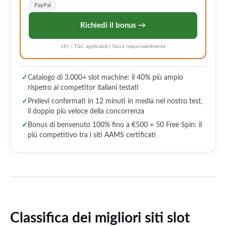
PayPal
Richiedi il bonus →
18+ | T&C applicabili | Gioca responsabilmente
✓
Catalogo di 3.000+ slot machine: il 40% più ampio
rispetto ai competitor italiani testati
✓
Prelievi confermati in 12 minuti in media nel nostro test,
il doppio più veloce della concorrenza
✓
Bonus di benvenuto 100% fino a €500 + 50 Free Spin: il
più competitivo tra i siti AAMS certificati
Classifica dei migliori siti slot