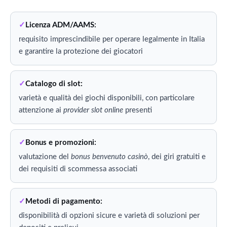
Licenza ADM/AAMS:
requisito imprescindibile per operare legalmente in Italia
e garantire la protezione dei giocatori
Catalogo di slot:
varietà e qualità dei giochi disponibili, con particolare
attenzione ai
provider slot online
presenti
Bonus e promozioni:
valutazione del
bonus benvenuto casinò
, dei giri gratuiti e
dei requisiti di scommessa associati
Metodi di pagamento:
disponibilità di opzioni sicure e varietà di soluzioni per