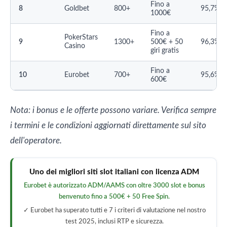
Fino a
8
Goldbet
800+
95,7%
1000€
Fino a
PokerStars
9
1300+
500€ + 50
96,3%
Casino
giri gratis
Fino a
10
Eurobet
700+
95,6%
600€
Nota: i bonus e le offerte possono variare. Verifica sempre
i termini e le condizioni aggiornati direttamente sul sito
dell'operatore.
Uno dei migliori siti slot italiani con licenza ADM
Eurobet è autorizzato ADM/AAMS con oltre 3000 slot e bonus
benvenuto fino a 500€ + 50 Free Spin.
✓ Eurobet ha superato tutti e 7 i criteri di valutazione nel nostro
test 2025, inclusi RTP e sicurezza.