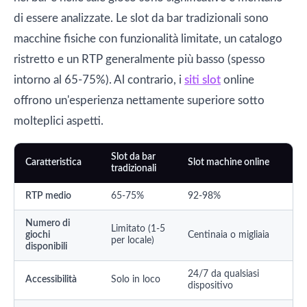
di essere analizzate. Le slot da bar tradizionali sono
macchine fisiche con funzionalità limitate, un catalogo
ristretto e un RTP generalmente più basso (spesso
intorno al 65-75%). Al contrario, i
siti slot
online
offrono un'esperienza nettamente superiore sotto
molteplici aspetti.
Slot da bar
Caratteristica
Slot machine online
tradizionali
RTP medio
65-75%
92-98%
Numero di
Limitato (1-5
giochi
Centinaia o migliaia
per locale)
disponibili
24/7 da qualsiasi
Accessibilità
Solo in loco
dispositivo