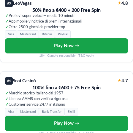
LeoVegas
★
4.8
#3
50% fino a €400 + 200 Free Spin
✓
Prelievi super veloci — media 10 minuti
✓
App mobile vincitrice di premi internazionali
✓
Oltre 2500 giochi da provider top
Visa
Mastercard
Bitcoin
PayPal
Play Now →
18+ | Gamble responsibly | T&C Apply
Snai Casinò
★
4.7
#4
100% fino a €600 + 75 Free Spin
✓
Marchio storico italiano dal 1957
✓
Licenza AAMS con verifica rigorosa
✓
Customer service 24/7 in italiano
Visa
Mastercard
Bank Transfer
Skrill
Play Now →