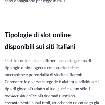
sono obbligatorie per legge in Italia.
Tipologie di slot online
disponibili sui siti italiani
I siti slot online italiani offrono una vasta gamma di
tipologie di slot, ognuna con caratteristiche,
meccaniche e potenzialità di vincita differenti.
Conoscere le diverse categorie ti aiuterà a individuare il
tipo di gioco più adatto ai tuoi gusti e al tuo stile. I
provider slot online
più rinomati rilasciano
costantemente nuovi titoli, arricchendo un catalogo già