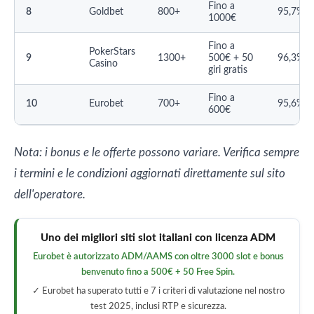
Fino a
8
Goldbet
800+
95,7%
1000€
Fino a
PokerStars
9
1300+
500€ + 50
96,3%
Casino
giri gratis
Fino a
10
Eurobet
700+
95,6%
600€
Nota: i bonus e le offerte possono variare. Verifica sempre
i termini e le condizioni aggiornati direttamente sul sito
dell'operatore.
Uno dei migliori siti slot italiani con licenza ADM
Eurobet è autorizzato ADM/AAMS con oltre 3000 slot e bonus
benvenuto fino a 500€ + 50 Free Spin.
✓ Eurobet ha superato tutti e 7 i criteri di valutazione nel nostro
test 2025, inclusi RTP e sicurezza.