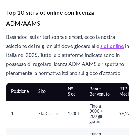
Top 10 siti slot online con licenza
ADM/AAMS
Basandoci sui criteri sopra elencati, ecco la nostra
selezione dei migliori siti dove giocare alle
slot online
in
Italia nel 2025. Tutte le piattaforme indicate sono in
possesso di regolare licenza ADM AAMS e rispettano
pienamente la normativa italiana sul gioco d'azzardo.
N°
Bonus
RTP
Posizione
Sito
Slot
Benvenuto
Medio
Fino a
300€ +
1
StarCasinò
1500+
96,2%
200 giri
gratis
Fino a