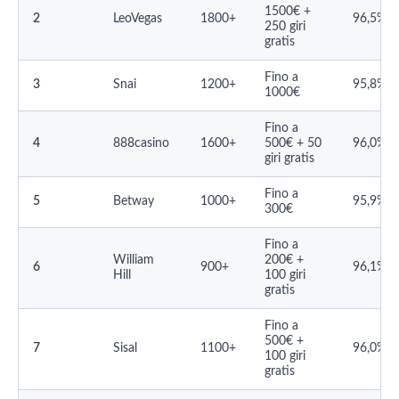
1500€ +
2
LeoVegas
1800+
96,5%
250 giri
gratis
Fino a
3
Snai
1200+
95,8%
1000€
Fino a
4
888casino
1600+
500€ + 50
96,0%
giri gratis
Fino a
5
Betway
1000+
95,9%
300€
Fino a
William
200€ +
6
900+
96,1%
Hill
100 giri
gratis
Fino a
500€ +
7
Sisal
1100+
96,0%
100 giri
gratis