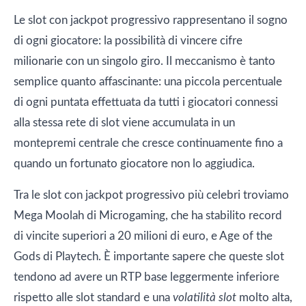
Le slot con jackpot progressivo rappresentano il sogno
di ogni giocatore: la possibilità di vincere cifre
milionarie con un singolo giro. Il meccanismo è tanto
semplice quanto affascinante: una piccola percentuale
di ogni puntata effettuata da tutti i giocatori connessi
alla stessa rete di slot viene accumulata in un
montepremi centrale che cresce continuamente fino a
quando un fortunato giocatore non lo aggiudica.
Tra le slot con jackpot progressivo più celebri troviamo
Mega Moolah di Microgaming, che ha stabilito record
di vincite superiori a 20 milioni di euro, e Age of the
Gods di Playtech. È importante sapere che queste slot
tendono ad avere un RTP base leggermente inferiore
rispetto alle slot standard e una
volatilità slot
molto alta,