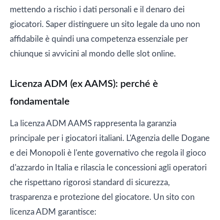
mettendo a rischio i dati personali e il denaro dei
giocatori. Saper distinguere un sito legale da uno non
affidabile è quindi una competenza essenziale per
chiunque si avvicini al mondo delle slot online.
Licenza ADM (ex AAMS): perché è
fondamentale
La licenza ADM AAMS rappresenta la garanzia
principale per i giocatori italiani. L'Agenzia delle Dogane
e dei Monopoli è l'ente governativo che regola il gioco
d'azzardo in Italia e rilascia le concessioni agli operatori
che rispettano rigorosi standard di sicurezza,
trasparenza e protezione del giocatore. Un sito con
licenza ADM garantisce: