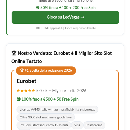
meno di 8 secondi su smartphone.
🎁 50% fino a €400 + 200 Free Spin
Gioca su LeoVegas →
18+ | T&C applicabili | Gioca responsabilmente
🏆 Nostro Verdetto: Eurobet è il Miglior Sito Slot
Online Testato
🏆 #1 Scelta della redazione 2026
Eurobet
★★★★★
5.0 / 5 — Migliore scelta 2026
🎁 100% fino a €500 + 50 Free Spin
Licenza AAMS Italia — massima affidabilità e sicurezza
Oltre 3000 slot machine e giochi live
Prelievi istantanei entro 15 minuti
Visa
Mastercard