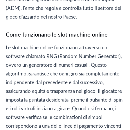
(ADM), l'ente che regola e controlla tutto il settore del
gioco d'azzardo nel nostro Paese.
Come funzionano le slot machine online
Le slot machine online funzionano attraverso un
software chiamato RNG (Random Number Generator),
ovvero un generatore di numeri casuali. Questo
algoritmo garantisce che ogni giro sia completamente
indipendente dal precedente e dal successivo,
assicurando equità e trasparenza nel gioco. Il giocatore
imposta la puntata desiderata, preme il pulsante di spin
e i rulli virtuali iniziano a girare. Quando si fermano, il
software verifica se le combinazioni di simboli
corrispondono a una delle linee di pagamento vincenti