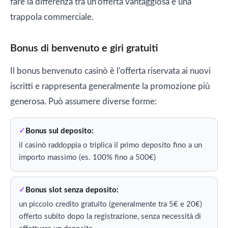
fare la differenza tra un'offerta vantaggiosa e una
trappola commerciale.
Bonus di benvenuto e giri gratuiti
Il bonus benvenuto casinò è l'offerta riservata ai nuovi
iscritti e rappresenta generalmente la promozione più
generosa. Può assumere diverse forme:
Bonus sul deposito:
il casinò raddoppia o triplica il primo deposito fino a un
importo massimo (es. 100% fino a 500€)
Bonus slot senza deposito:
un piccolo credito gratuito (generalmente tra 5€ e 20€)
offerto subito dopo la registrazione, senza necessità di