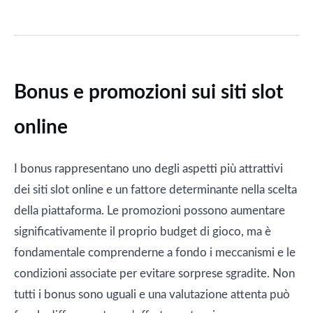
Bonus e promozioni sui siti slot
online
I bonus rappresentano uno degli aspetti più attrattivi
dei siti slot online e un fattore determinante nella scelta
della piattaforma. Le promozioni possono aumentare
significativamente il proprio budget di gioco, ma è
fondamentale comprenderne a fondo i meccanismi e le
condizioni associate per evitare sorprese sgradite. Non
tutti i bonus sono uguali e una valutazione attenta può