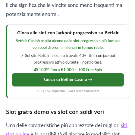
il che significa che le vincite sono meno frequenti ma
potenzialmente enormi.
Gioca alle slot con jackpot progressivo su Betfair
Betfair Casinò ospita alcune delle slot progressive più famose
con pool di premi milionari in tempo reale.
✓ Sul sito Betfair abbiamo trovato 40+ titoli con jackpot
progressivo attivo durante il nostro test.
🎁 100% fino a €1,000 + 100 Free Spin
Gioca su Betfair Casinò →
18+ | T&C applicabili | Gioca responsabilmente
Slot gratis demo vs slot con soldi veri
Una delle caratteristiche più apprezzate dei migliori
siti
slot online
è la possibilità di giocare in modalità slot