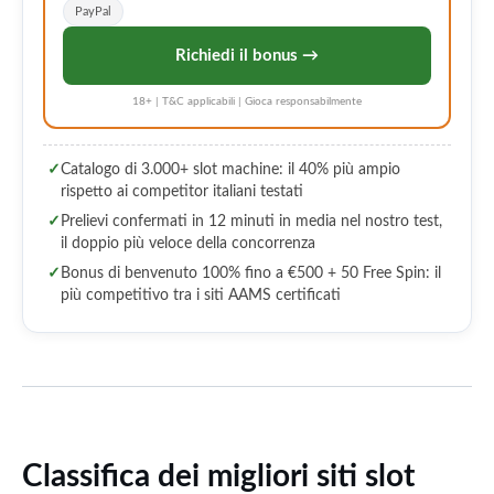
PayPal
Richiedi il bonus →
18+ | T&C applicabili | Gioca responsabilmente
✓
Catalogo di 3.000+ slot machine: il 40% più ampio
rispetto ai competitor italiani testati
✓
Prelievi confermati in 12 minuti in media nel nostro test,
il doppio più veloce della concorrenza
✓
Bonus di benvenuto 100% fino a €500 + 50 Free Spin: il
più competitivo tra i siti AAMS certificati
Classifica dei migliori siti slot