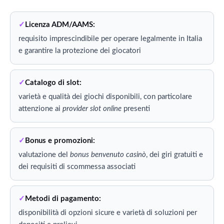
Licenza ADM/AAMS:
requisito imprescindibile per operare legalmente in Italia
e garantire la protezione dei giocatori
Catalogo di slot:
varietà e qualità dei giochi disponibili, con particolare
attenzione ai
provider slot online
presenti
Bonus e promozioni:
valutazione del
bonus benvenuto casinò
, dei giri gratuiti e
dei requisiti di scommessa associati
Metodi di pagamento:
disponibilità di opzioni sicure e varietà di soluzioni per