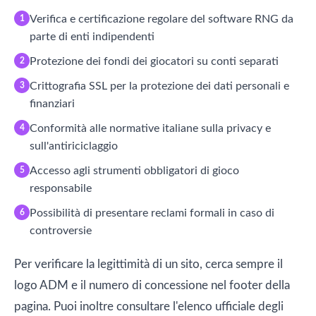
Verifica e certificazione regolare del software RNG da
parte di enti indipendenti
Protezione dei fondi dei giocatori su conti separati
Crittografia SSL per la protezione dei dati personali e
finanziari
Conformità alle normative italiane sulla privacy e
sull'antiriciclaggio
Accesso agli strumenti obbligatori di gioco
responsabile
Possibilità di presentare reclami formali in caso di
controversie
Per verificare la legittimità di un sito, cerca sempre il
logo ADM e il numero di concessione nel footer della
pagina. Puoi inoltre consultare l'elenco ufficiale degli