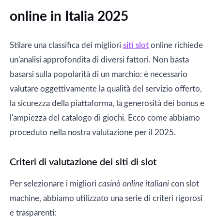
online in Italia 2025
Stilare una classifica dei migliori
siti slot
online richiede
un'analisi approfondita di diversi fattori. Non basta
basarsi sulla popolarità di un marchio: è necessario
valutare oggettivamente la qualità del servizio offerto,
la sicurezza della piattaforma, la generosità dei bonus e
l'ampiezza del catalogo di giochi. Ecco come abbiamo
proceduto nella nostra valutazione per il 2025.
Criteri di valutazione dei siti di slot
Per selezionare i migliori
casinò online italiani
con slot
machine, abbiamo utilizzato una serie di criteri rigorosi
e trasparenti: