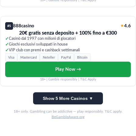
18+ | Gamble responsibly | T&C Apply
888casino
★
4.6
#5
20€ gratis senza deposito + 100% fino a €300
✓
Casinò dal 1997 con milioni di giocatori
✓
Giochi esclusivi sviluppati in house
✓
VIP club con premi e cashback settimanali
Visa
Mastercard
Neteller
PayPal
Bitcoin
Play Now →
18+ | Gamble responsibly | T&C Apply
Show 5 More Casinos ▼
18+ only. Gambling can be addictive — play responsibly. T&C apply.
BeGambleAware.org