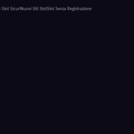
i Slot Sicuri
Nuovi Siti Slot
Slot Senza Registrazione