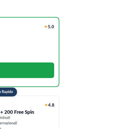
★
5.0
o Rapido
★
4.8
+ 200 Free Spin
 minuti
ernazionali
p