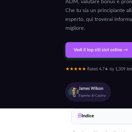
ADM, valutare bonus e promo
Che tu sia un principiante al
esperto, qui troverai informa
migliore.
Vedi il top siti slot online →
★★★★★
Rated 4.7★ by 1,309 lett
James Wilson
Esperto di Casino
☰
Indice