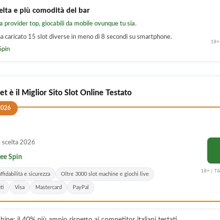
celta e più comodità del bar
 provider top, giocabili da mobile ovunque tu sia.
a caricato 15 slot diverse in meno di 8 secondi su smartphone.
18+ 
Spin
t è il Miglior Sito Slot Online Testato
 2026
e scelta 2026
ree Spin
18+ | T&
fidabilità e sicurezza
Oltre 3000 slot machine e giochi live
ti
Visa
Mastercard
PayPal