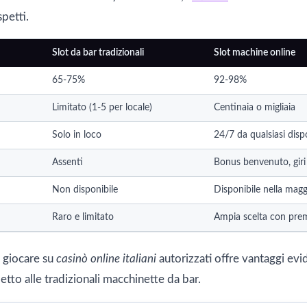
petti.
Slot da bar tradizionali
Slot machine online
65-75%
92-98%
Limitato (1-5 per locale)
Centinaia o migliaia
Solo in loco
24/7 da qualsiasi disp
Assenti
Bonus benvenuto, giri
Non disponibile
Disponibile nella maggi
Raro e limitato
Ampia scelta con prem
, giocare su
casinò online italiani
autorizzati offre vantaggi evid
etto alle tradizionali macchinette da bar.