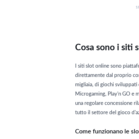
18
Cosa sono i siti
I siti slot online sono piatta
direttamente dal proprio com
migliaia, di giochi sviluppati
Microgaming, Play'n GO e mol
una regolare concessione ril
tutto il settore del gioco d'
Come funzionano le slo