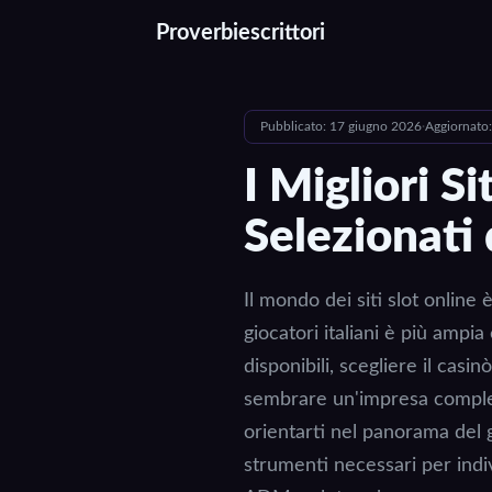
Proverbiescrittori
Pubblicato: 17 giugno 2026
·
Aggiornato
I Migliori Si
Selezionati 
Il mondo dei siti slot online 
giocatori italiani è più ampi
disponibili, scegliere il casi
sembrare un'impresa comples
orientarti nel panorama del gi
strumenti necessari per indiv