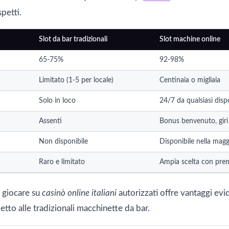
petti.
Slot da bar tradizionali
Slot machine online
65-75%
92-98%
Limitato (1-5 per locale)
Centinaia o migliaia
Solo in loco
24/7 da qualsiasi disp
Assenti
Bonus benvenuto, giri
Non disponibile
Disponibile nella maggi
Raro e limitato
Ampia scelta con prem
, giocare su
casinò online italiani
autorizzati offre vantaggi evid
etto alle tradizionali macchinette da bar.