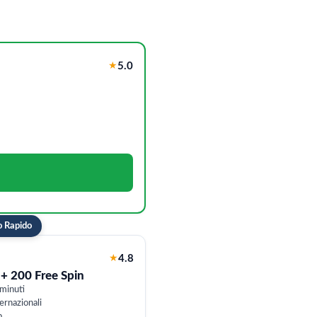
★
5.0
o Rapido
★
4.8
+ 200 Free Spin
 minuti
ernazionali
p