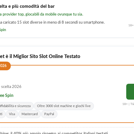
celta e più comodità del bar
 provider top, giocabili da mobile ovunque tu sia.
a caricato 15 slot diverse in meno di 8 secondi su smartphone.
18+ 
Spin
t è il Miglior Sito Slot Online Testato
 2026
e scelta 2026
ree Spin
18+ | T&
fidabilità e sicurezza
Oltre 3000 slot machine e giochi live
ti
Visa
Mastercard
PayPal