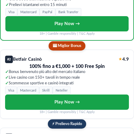
✓
Prelievi istantanei entro 15 minuti
Visa
Mastercard
PayPal
Bank Transfer
Play Now →
18+ | Gamble responsibly | T&C Apply
🎰 Miglior Bonus
Betfair Casinò
★
4.9
#2
100% fino a €1,000 + 100 Free Spin
✓
Bonus benvenuto più alto del mercato italiano
✓
Live casino con 150+ tavoli in tempo reale
✓
Scommesse sportive e casinò integrati
Visa
Mastercard
Skrill
Neteller
Play Now →
18+ | Gamble responsibly | T&C Apply
⚡ Prelievo Rapido