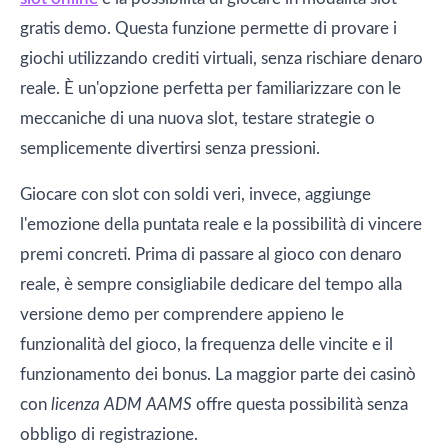
gratis demo. Questa funzione permette di provare i
giochi utilizzando crediti virtuali, senza rischiare denaro
reale. È un'opzione perfetta per familiarizzare con le
meccaniche di una nuova slot, testare strategie o
semplicemente divertirsi senza pressioni.
Giocare con slot con soldi veri, invece, aggiunge
l'emozione della puntata reale e la possibilità di vincere
premi concreti. Prima di passare al gioco con denaro
reale, è sempre consigliabile dedicare del tempo alla
versione demo per comprendere appieno le
funzionalità del gioco, la frequenza delle vincite e il
funzionamento dei bonus. La maggior parte dei casinò
con
licenza ADM AAMS
offre questa possibilità senza
obbligo di registrazione.