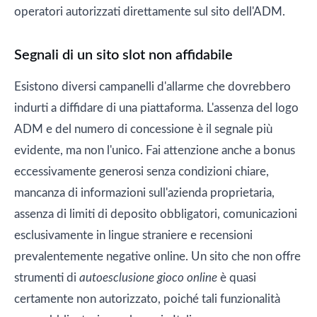
operatori autorizzati direttamente sul sito dell'ADM.
Segnali di un sito slot non affidabile
Esistono diversi campanelli d'allarme che dovrebbero
indurti a diffidare di una piattaforma. L'assenza del logo
ADM e del numero di concessione è il segnale più
evidente, ma non l'unico. Fai attenzione anche a bonus
eccessivamente generosi senza condizioni chiare,
mancanza di informazioni sull'azienda proprietaria,
assenza di limiti di deposito obbligatori, comunicazioni
esclusivamente in lingue straniere e recensioni
prevalentemente negative online. Un sito che non offre
strumenti di
autoesclusione gioco online
è quasi
certamente non autorizzato, poiché tali funzionalità