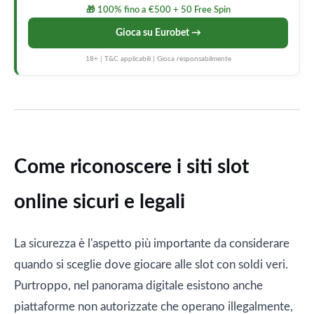
🎁 100% fino a €500 + 50 Free Spin
Gioca su Eurobet →
18+ | T&C applicabili | Gioca responsabilmente
Come riconoscere i siti slot
online sicuri e legali
La sicurezza è l'aspetto più importante da considerare
quando si sceglie dove giocare alle slot con soldi veri.
Purtroppo, nel panorama digitale esistono anche
piattaforme non autorizzate che operano illegalmente,