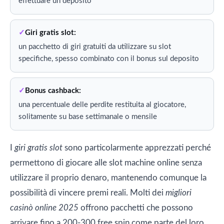
effettuare un deposito
Giri gratis slot:
un pacchetto di giri gratuiti da utilizzare su slot
specifiche, spesso combinato con il bonus sul deposito
Bonus cashback:
una percentuale delle perdite restituita al giocatore,
solitamente su base settimanale o mensile
I
giri gratis slot
sono particolarmente apprezzati perché
permettono di giocare alle slot machine online senza
utilizzare il proprio denaro, mantenendo comunque la
possibilità di vincere premi reali. Molti dei
migliori
casinò online 2025
offrono pacchetti che possono
arrivare fino a 200-300 free spin come parte del loro