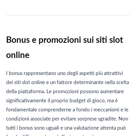
Bonus e promozioni sui siti slot
online
I bonus rappresentano uno degli aspetti più attrattivi
dei siti slot online e un fattore determinante nella scelta
della piattaforma. Le promozioni possono aumentare
significativamente il proprio budget di gioco, ma è
fondamentale comprenderne a fondo i meccanismi e le
condizioni associate per evitare sorprese sgradite. Non
tutti i bonus sono uguali e una valutazione attenta può