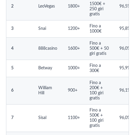
1500€ +
2
LeoVegas
1800+
96,5%
250 giri
gratis
Fino a
3
Snai
1200+
95,8%
1000€
Fino a
4
888casino
1600+
500€ + 50
96,0%
giri gratis
Fino a
5
Betway
1000+
95,9%
300€
Fino a
William
200€ +
6
900+
96,1%
Hill
100 giri
gratis
Fino a
500€ +
7
Sisal
1100+
96,0%
100 giri
gratis