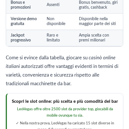
Bonus e
Bonus benvenuto, giri
Assenti
promozioni
gratis, cashback
Versione demo
Non
Disponibile nella
gratuita
disponibile
maggior parte dei siti
Jackpot
Raro e
Ampia scelta con
progressivo
limitato
premi milionari
Come si evince dalla tabella, giocare su
casinò online
italiani
autorizzati offre vantaggi evidenti in termini di
varietà, convenienza e sicurezza rispetto alle
tradizionali macchinette da bar.
Scopri le slot online: più scelta e più comodità del bar
LeoVegas offre oltre 2500 slot da provider top, giocabili da
mobile ovunque tu sia.
✓ Nella nostra prova, LeoVegas ha caricato 15 slot diverse in