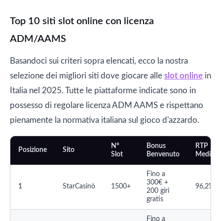
Top 10 siti slot online con licenza
ADM/AAMS
Basandoci sui criteri sopra elencati, ecco la nostra
selezione dei migliori siti dove giocare alle
slot online
in
Italia nel 2025. Tutte le piattaforme indicate sono in
possesso di regolare licenza ADM AAMS e rispettano
pienamente la normativa italiana sul gioco d'azzardo.
N°
Bonus
RTP
Posizione
Sito
Slot
Benvenuto
Medio
Fino a
300€ +
1
StarCasinò
1500+
96,2%
200 giri
gratis
Fino a