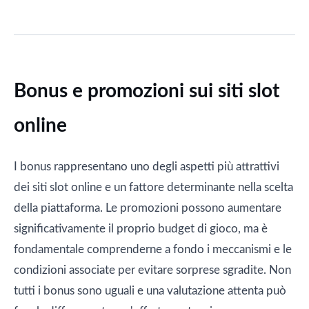
Bonus e promozioni sui siti slot
online
I bonus rappresentano uno degli aspetti più attrattivi
dei siti slot online e un fattore determinante nella scelta
della piattaforma. Le promozioni possono aumentare
significativamente il proprio budget di gioco, ma è
fondamentale comprenderne a fondo i meccanismi e le
condizioni associate per evitare sorprese sgradite. Non
tutti i bonus sono uguali e una valutazione attenta può