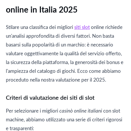
online in Italia 2025
Stilare una classifica dei migliori
siti slot
online richiede
un'analisi approfondita di diversi fattori. Non basta
basarsi sulla popolarità di un marchio: è necessario
valutare oggettivamente la qualità del servizio offerto,
la sicurezza della piattaforma, la generosità dei bonus e
l'ampiezza del catalogo di giochi. Ecco come abbiamo
proceduto nella nostra valutazione per il 2025.
Criteri di valutazione dei siti di slot
Per selezionare i migliori
casinò online italiani
con slot
machine, abbiamo utilizzato una serie di criteri rigorosi
e trasparenti: