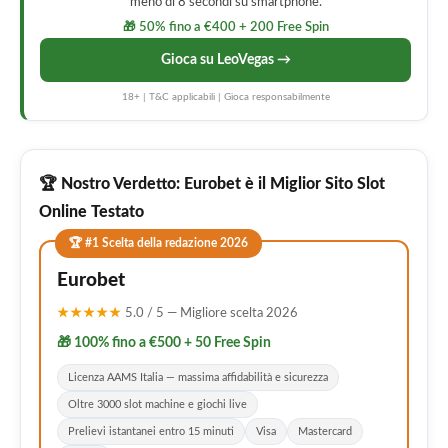
meno di 8 secondi su smartphone.
🎁 50% fino a €400 + 200 Free Spin
Gioca su LeoVegas →
18+ | T&C applicabili | Gioca responsabilmente
🏆 Nostro Verdetto: Eurobet è il Miglior Sito Slot
Online Testato
🏆 #1 Scelta della redazione 2026
Eurobet
★★★★★
5.0 / 5 — Migliore scelta 2026
🎁 100% fino a €500 + 50 Free Spin
Licenza AAMS Italia — massima affidabilità e sicurezza
Oltre 3000 slot machine e giochi live
Prelievi istantanei entro 15 minuti
Visa
Mastercard