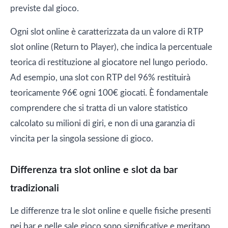
previste dal gioco.
Ogni slot online è caratterizzata da un valore di RTP
slot online (Return to Player), che indica la percentuale
teorica di restituzione al giocatore nel lungo periodo.
Ad esempio, una slot con RTP del 96% restituirà
teoricamente 96€ ogni 100€ giocati. È fondamentale
comprendere che si tratta di un valore statistico
calcolato su milioni di giri, e non di una garanzia di
vincita per la singola sessione di gioco.
Differenza tra slot online e slot da bar
tradizionali
Le differenze tra le slot online e quelle fisiche presenti
nei bar e nelle sale gioco sono significative e meritano