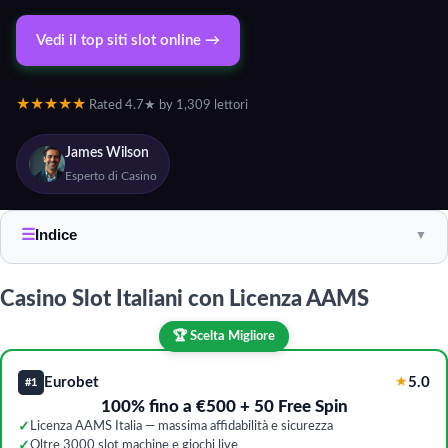
Vedi il top siti slot online →
★★★★★
Rated 4.7★ by 1,309 lettori
James Wilson
Esperto di Casino
☰
Indice
▼
Casino Slot Italiani con Licenza AAMS
🏆 Scelta Migliore
Eurobet
★
5.0
#1
100% fino a €500 + 50 Free Spin
✓
Licenza AAMS Italia — massima affidabilità e sicurezza
✓
Oltre 3000 slot machine e giochi live