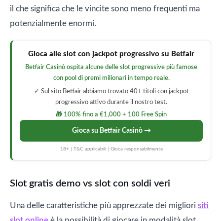
il che significa che le vincite sono meno frequenti ma
potenzialmente enormi.
Gioca alle slot con jackpot progressivo su Betfair
Betfair Casinò ospita alcune delle slot progressive più famose
con pool di premi milionari in tempo reale.
✓ Sul sito Betfair abbiamo trovato 40+ titoli con jackpot
progressivo attivo durante il nostro test.
🎁 100% fino a €1,000 + 100 Free Spin
Gioca su Betfair Casinò →
18+ | T&C applicabili | Gioca responsabilmente
Slot gratis demo vs slot con soldi veri
Una delle caratteristiche più apprezzate dei migliori
siti
slot online
è la possibilità di giocare in modalità slot