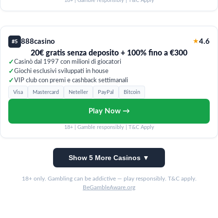
18+ | Gamble responsibly | T&C Apply
888casino
★
4.6
#5
20€ gratis senza deposito + 100% fino a €300
✓
Casinò dal 1997 con milioni di giocatori
✓
Giochi esclusivi sviluppati in house
✓
VIP club con premi e cashback settimanali
Visa
Mastercard
Neteller
PayPal
Bitcoin
Play Now →
18+ | Gamble responsibly | T&C Apply
Show 5 More Casinos ▼
18+ only. Gambling can be addictive — play responsibly. T&C apply.
BeGambleAware.org