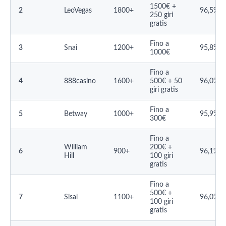
1500€ +
2
LeoVegas
1800+
96,5%
250 giri
gratis
Fino a
3
Snai
1200+
95,8%
1000€
Fino a
4
888casino
1600+
500€ + 50
96,0%
giri gratis
Fino a
5
Betway
1000+
95,9%
300€
Fino a
William
200€ +
6
900+
96,1%
Hill
100 giri
gratis
Fino a
500€ +
7
Sisal
1100+
96,0%
100 giri
gratis