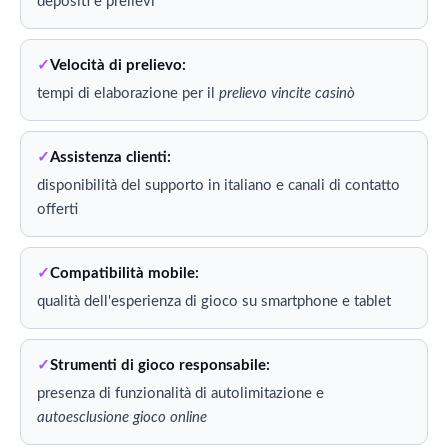
depositi e prelievi
Velocità di prelievo:
tempi di elaborazione per il
prelievo vincite casinò
Assistenza clienti:
disponibilità del supporto in italiano e canali di contatto
offerti
Compatibilità mobile:
qualità dell'esperienza di gioco su smartphone e tablet
Strumenti di gioco responsabile:
presenza di funzionalità di autolimitazione e
autoesclusione gioco online