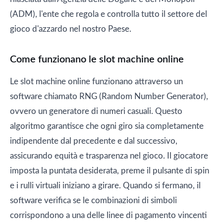
(ADM), l'ente che regola e controlla tutto il settore del
gioco d'azzardo nel nostro Paese.
Come funzionano le slot machine online
Le slot machine online funzionano attraverso un
software chiamato RNG (Random Number Generator),
ovvero un generatore di numeri casuali. Questo
algoritmo garantisce che ogni giro sia completamente
indipendente dal precedente e dal successivo,
assicurando equità e trasparenza nel gioco. Il giocatore
imposta la puntata desiderata, preme il pulsante di spin
e i rulli virtuali iniziano a girare. Quando si fermano, il
software verifica se le combinazioni di simboli
corrispondono a una delle linee di pagamento vincenti