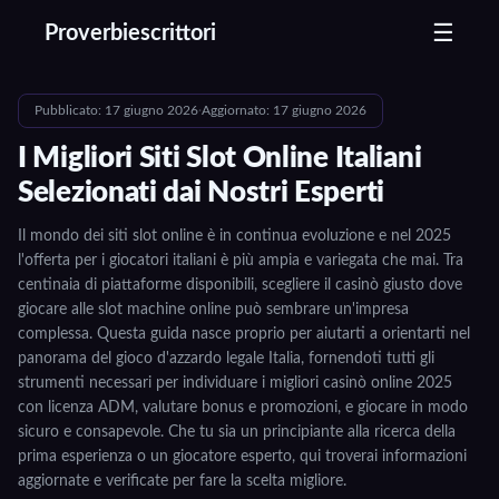
☰
Proverbiescrittori
Pubblicato: 17 giugno 2026
·
Aggiornato: 17 giugno 2026
I Migliori Siti Slot Online Italiani
Selezionati dai Nostri Esperti
Il mondo dei siti slot online è in continua evoluzione e nel 2025
l'offerta per i giocatori italiani è più ampia e variegata che mai. Tra
centinaia di piattaforme disponibili, scegliere il casinò giusto dove
giocare alle slot machine online può sembrare un'impresa
complessa. Questa guida nasce proprio per aiutarti a orientarti nel
panorama del gioco d'azzardo legale Italia, fornendoti tutti gli
strumenti necessari per individuare i migliori casinò online 2025
con licenza ADM, valutare bonus e promozioni, e giocare in modo
sicuro e consapevole. Che tu sia un principiante alla ricerca della
prima esperienza o un giocatore esperto, qui troverai informazioni
aggiornate e verificate per fare la scelta migliore.