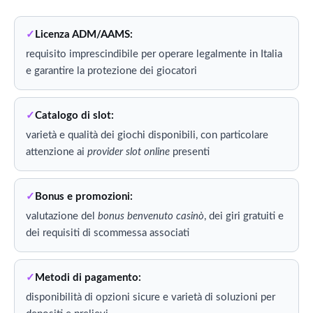
Licenza ADM/AAMS:
requisito imprescindibile per operare legalmente in Italia
e garantire la protezione dei giocatori
Catalogo di slot:
varietà e qualità dei giochi disponibili, con particolare
attenzione ai
provider slot online
presenti
Bonus e promozioni:
valutazione del
bonus benvenuto casinò
, dei giri gratuiti e
dei requisiti di scommessa associati
Metodi di pagamento:
disponibilità di opzioni sicure e varietà di soluzioni per