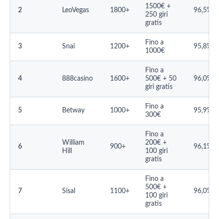
1500€ +
2
LeoVegas
1800+
96,5%
250 giri
gratis
Fino a
3
Snai
1200+
95,8%
1000€
Fino a
4
888casino
1600+
500€ + 50
96,0%
giri gratis
Fino a
5
Betway
1000+
95,9%
300€
Fino a
William
200€ +
6
900+
96,1%
Hill
100 giri
gratis
Fino a
500€ +
7
Sisal
1100+
96,0%
100 giri
gratis