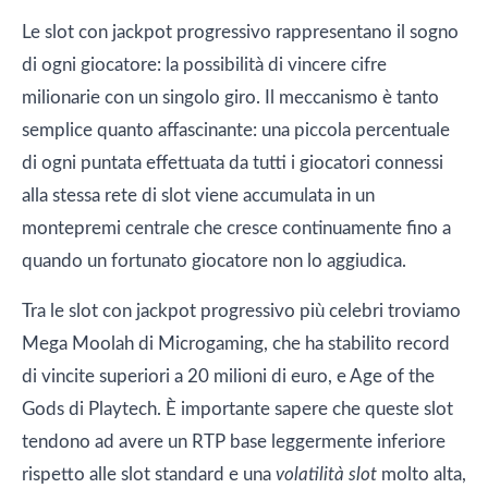
Le slot con jackpot progressivo rappresentano il sogno
di ogni giocatore: la possibilità di vincere cifre
milionarie con un singolo giro. Il meccanismo è tanto
semplice quanto affascinante: una piccola percentuale
di ogni puntata effettuata da tutti i giocatori connessi
alla stessa rete di slot viene accumulata in un
montepremi centrale che cresce continuamente fino a
quando un fortunato giocatore non lo aggiudica.
Tra le slot con jackpot progressivo più celebri troviamo
Mega Moolah di Microgaming, che ha stabilito record
di vincite superiori a 20 milioni di euro, e Age of the
Gods di Playtech. È importante sapere che queste slot
tendono ad avere un RTP base leggermente inferiore
rispetto alle slot standard e una
volatilità slot
molto alta,