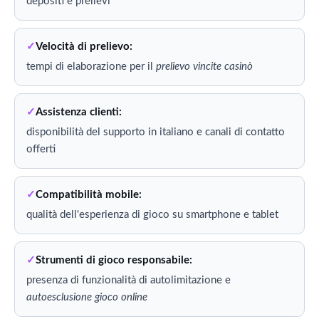
depositi e prelievi
Velocità di prelievo:
tempi di elaborazione per il
prelievo vincite casinò
Assistenza clienti:
disponibilità del supporto in italiano e canali di contatto
offerti
Compatibilità mobile:
qualità dell'esperienza di gioco su smartphone e tablet
Strumenti di gioco responsabile:
presenza di funzionalità di autolimitazione e
autoesclusione gioco online