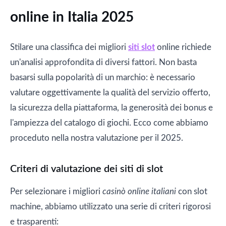
online in Italia 2025
Stilare una classifica dei migliori
siti slot
online richiede
un'analisi approfondita di diversi fattori. Non basta
basarsi sulla popolarità di un marchio: è necessario
valutare oggettivamente la qualità del servizio offerto,
la sicurezza della piattaforma, la generosità dei bonus e
l'ampiezza del catalogo di giochi. Ecco come abbiamo
proceduto nella nostra valutazione per il 2025.
Criteri di valutazione dei siti di slot
Per selezionare i migliori
casinò online italiani
con slot
machine, abbiamo utilizzato una serie di criteri rigorosi
e trasparenti: