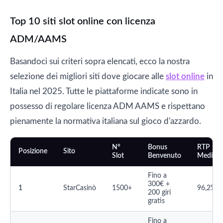
Top 10 siti slot online con licenza
ADM/AAMS
Basandoci sui criteri sopra elencati, ecco la nostra
selezione dei migliori siti dove giocare alle
slot online
in
Italia nel 2025. Tutte le piattaforme indicate sono in
possesso di regolare licenza ADM AAMS e rispettano
pienamente la normativa italiana sul gioco d'azzardo.
N°
Bonus
RTP
Posizione
Sito
Slot
Benvenuto
Medio
Fino a
300€ +
1
StarCasinò
1500+
96,2%
200 giri
gratis
Fino a