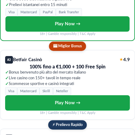
✓
Prelievi istantanei entro 15 minuti
Visa
Mastercard
PayPal
Bank Transfer
Play Now →
18+ | Gamble responsibly | T&C Apply
🎰 Miglior Bonus
Betfair Casinò
★
4.9
#2
100% fino a €1,000 + 100 Free Spin
✓
Bonus benvenuto più alto del mercato italiano
✓
Live casino con 150+ tavoli in tempo reale
✓
Scommesse sportive e casinò integrati
Visa
Mastercard
Skrill
Neteller
Play Now →
18+ | Gamble responsibly | T&C Apply
⚡ Prelievo Rapido