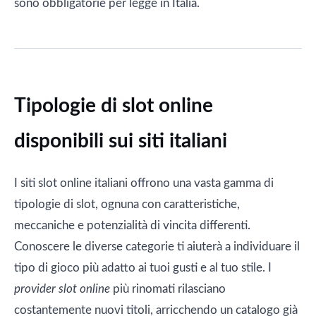
sono obbligatorie per legge in Italia.
Tipologie di slot online
disponibili sui siti italiani
I siti slot online italiani offrono una vasta gamma di
tipologie di slot, ognuna con caratteristiche,
meccaniche e potenzialità di vincita differenti.
Conoscere le diverse categorie ti aiuterà a individuare il
tipo di gioco più adatto ai tuoi gusti e al tuo stile. I
provider slot online
più rinomati rilasciano
costantemente nuovi titoli, arricchendo un catalogo già