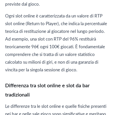
previste dal gioco.
Ogni slot online è caratterizzata da un valore di RTP
slot online (Return to Player), che indica la percentuale
teorica di restituzione al giocatore nel lungo periodo.
Ad esempio, una slot con RTP del 96% restituirà
teoricamente 96€ ogni 100€ giocati. È fondamentale
comprendere che si tratta di un valore statistico
calcolato su milioni di giri, e non di una garanzia di
vincita per la singola sessione di gioco.
Differenza tra slot online e slot da bar
tradizionali
Le differenze tra le slot online e quelle fisiche presenti
nei bar e nelle sale gioco sono significative e meritano