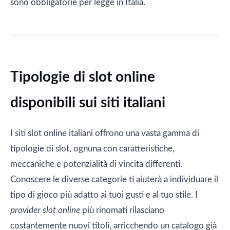
sono obbligatorie per legge in Italia.
Tipologie di slot online
disponibili sui siti italiani
I siti slot online italiani offrono una vasta gamma di
tipologie di slot, ognuna con caratteristiche,
meccaniche e potenzialità di vincita differenti.
Conoscere le diverse categorie ti aiuterà a individuare il
tipo di gioco più adatto ai tuoi gusti e al tuo stile. I
provider slot online
più rinomati rilasciano
costantemente nuovi titoli, arricchendo un catalogo già