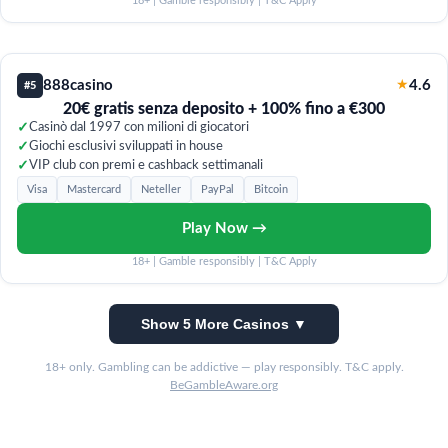
18+ | Gamble responsibly | T&C Apply
888casino
★
4.6
#5
20€ gratis senza deposito + 100% fino a €300
✓
Casinò dal 1997 con milioni di giocatori
✓
Giochi esclusivi sviluppati in house
✓
VIP club con premi e cashback settimanali
Visa
Mastercard
Neteller
PayPal
Bitcoin
Play Now →
18+ | Gamble responsibly | T&C Apply
Show 5 More Casinos ▼
18+ only. Gambling can be addictive — play responsibly. T&C apply.
BeGambleAware.org