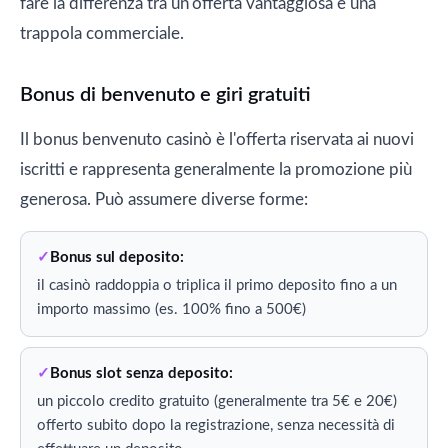
fare la differenza tra un'offerta vantaggiosa e una
trappola commerciale.
Bonus di benvenuto e giri gratuiti
Il bonus benvenuto casinò è l'offerta riservata ai nuovi
iscritti e rappresenta generalmente la promozione più
generosa. Può assumere diverse forme:
Bonus sul deposito:
il casinò raddoppia o triplica il primo deposito fino a un
importo massimo (es. 100% fino a 500€)
Bonus slot senza deposito:
un piccolo credito gratuito (generalmente tra 5€ e 20€)
offerto subito dopo la registrazione, senza necessità di