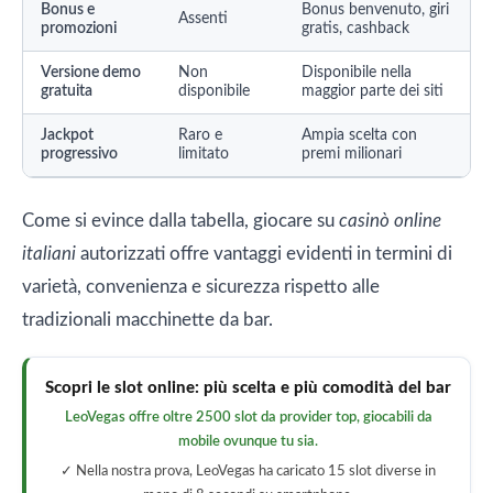
Bonus e
Bonus benvenuto, giri
Assenti
promozioni
gratis, cashback
Versione demo
Non
Disponibile nella
gratuita
disponibile
maggior parte dei siti
Jackpot
Raro e
Ampia scelta con
progressivo
limitato
premi milionari
Come si evince dalla tabella, giocare su
casinò online
italiani
autorizzati offre vantaggi evidenti in termini di
varietà, convenienza e sicurezza rispetto alle
tradizionali macchinette da bar.
Scopri le slot online: più scelta e più comodità del bar
LeoVegas offre oltre 2500 slot da provider top, giocabili da
mobile ovunque tu sia.
✓ Nella nostra prova, LeoVegas ha caricato 15 slot diverse in