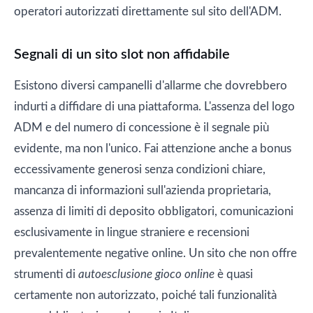
operatori autorizzati direttamente sul sito dell'ADM.
Segnali di un sito slot non affidabile
Esistono diversi campanelli d'allarme che dovrebbero
indurti a diffidare di una piattaforma. L'assenza del logo
ADM e del numero di concessione è il segnale più
evidente, ma non l'unico. Fai attenzione anche a bonus
eccessivamente generosi senza condizioni chiare,
mancanza di informazioni sull'azienda proprietaria,
assenza di limiti di deposito obbligatori, comunicazioni
esclusivamente in lingue straniere e recensioni
prevalentemente negative online. Un sito che non offre
strumenti di
autoesclusione gioco online
è quasi
certamente non autorizzato, poiché tali funzionalità