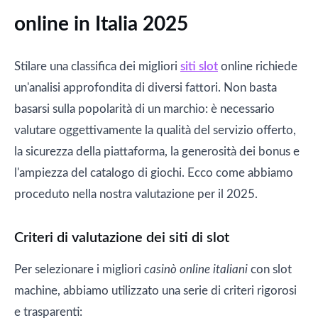
online in Italia 2025
Stilare una classifica dei migliori
siti slot
online richiede
un'analisi approfondita di diversi fattori. Non basta
basarsi sulla popolarità di un marchio: è necessario
valutare oggettivamente la qualità del servizio offerto,
la sicurezza della piattaforma, la generosità dei bonus e
l'ampiezza del catalogo di giochi. Ecco come abbiamo
proceduto nella nostra valutazione per il 2025.
Criteri di valutazione dei siti di slot
Per selezionare i migliori
casinò online italiani
con slot
machine, abbiamo utilizzato una serie di criteri rigorosi
e trasparenti: