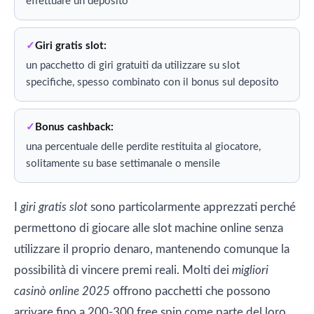
effettuare un deposito
Giri gratis slot:
un pacchetto di giri gratuiti da utilizzare su slot
specifiche, spesso combinato con il bonus sul deposito
Bonus cashback:
una percentuale delle perdite restituita al giocatore,
solitamente su base settimanale o mensile
I
giri gratis slot
sono particolarmente apprezzati perché
permettono di giocare alle slot machine online senza
utilizzare il proprio denaro, mantenendo comunque la
possibilità di vincere premi reali. Molti dei
migliori
casinò online 2025
offrono pacchetti che possono
arrivare fino a 200-300 free spin come parte del loro