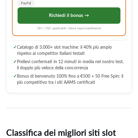
PayPal
Richiedi il bonus →
18+ | T&C applicabili | Gioca responsabilmente
✓
Catalogo di 3.000+ slot machine: il 40% più ampio
rispetto ai competitor italiani testati
✓
Prelievi confermati in 12 minuti in media nel nostro test,
il doppio più veloce della concorrenza
✓
Bonus di benvenuto 100% fino a €500 + 50 Free Spin: il
più competitivo tra i siti AAMS certificati
Classifica dei migliori siti slot