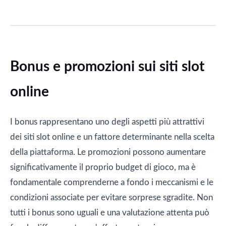
Bonus e promozioni sui siti slot
online
I bonus rappresentano uno degli aspetti più attrattivi
dei siti slot online e un fattore determinante nella scelta
della piattaforma. Le promozioni possono aumentare
significativamente il proprio budget di gioco, ma è
fondamentale comprenderne a fondo i meccanismi e le
condizioni associate per evitare sorprese sgradite. Non
tutti i bonus sono uguali e una valutazione attenta può