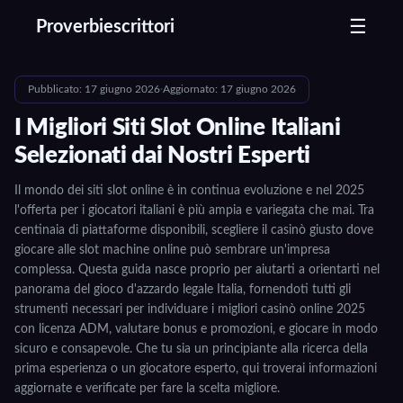
☰
Proverbiescrittori
Pubblicato: 17 giugno 2026
·
Aggiornato: 17 giugno 2026
I Migliori Siti Slot Online Italiani
Selezionati dai Nostri Esperti
Il mondo dei siti slot online è in continua evoluzione e nel 2025
l'offerta per i giocatori italiani è più ampia e variegata che mai. Tra
centinaia di piattaforme disponibili, scegliere il casinò giusto dove
giocare alle slot machine online può sembrare un'impresa
complessa. Questa guida nasce proprio per aiutarti a orientarti nel
panorama del gioco d'azzardo legale Italia, fornendoti tutti gli
strumenti necessari per individuare i migliori casinò online 2025
con licenza ADM, valutare bonus e promozioni, e giocare in modo
sicuro e consapevole. Che tu sia un principiante alla ricerca della
prima esperienza o un giocatore esperto, qui troverai informazioni
aggiornate e verificate per fare la scelta migliore.