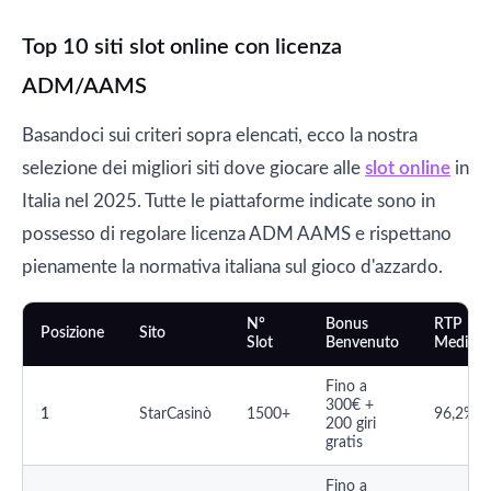
Top 10 siti slot online con licenza
ADM/AAMS
Basandoci sui criteri sopra elencati, ecco la nostra
selezione dei migliori siti dove giocare alle
slot online
in
Italia nel 2025. Tutte le piattaforme indicate sono in
possesso di regolare licenza ADM AAMS e rispettano
pienamente la normativa italiana sul gioco d'azzardo.
N°
Bonus
RTP
Posizione
Sito
Slot
Benvenuto
Medio
Fino a
300€ +
1
StarCasinò
1500+
96,2%
200 giri
gratis
Fino a