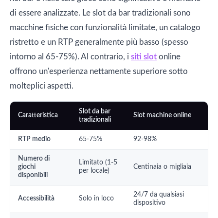
di essere analizzate. Le slot da bar tradizionali sono
macchine fisiche con funzionalità limitate, un catalogo
ristretto e un RTP generalmente più basso (spesso
intorno al 65-75%). Al contrario, i
siti slot
online
offrono un'esperienza nettamente superiore sotto
molteplici aspetti.
Slot da bar
Caratteristica
Slot machine online
tradizionali
RTP medio
65-75%
92-98%
Numero di
Limitato (1-5
giochi
Centinaia o migliaia
per locale)
disponibili
24/7 da qualsiasi
Accessibilità
Solo in loco
dispositivo